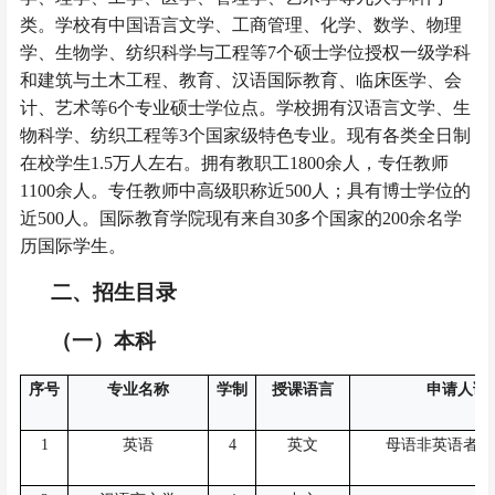
类。学校有中国语言文学、工商管理、化学、数学、物理
学、生物学、纺织科学与工程等
7个硕士学位授权一级学科
和建筑与土木工程、教育、汉语国际教育、临床医学、会
计、艺术等6个专业硕士学位点。学校拥有汉语言文学、生
物科学、纺织工程等3个国家级特色专业。现有各类全日制
在校学生1.5万人左右。拥有教职工
1
800
余
人，专任教师
1
100
余
人。
专任教师中高级职称
近
500
人
；具有博士学位的
近
500
人。
国际教育学院现有来自
30
多个国家的
200
余名
学
历国际学生。
二、招生目录
（一）本科
序号
专业名称
学制
授课语言
申请人语
1
英语
4
英文
母语非英语者雅