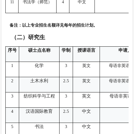
11
书法学（师范）
4
中文
H
备注：以上专业招生名额详见每年的招生计划。
（二）研究生
序号
硕士点名称
学制
授课语言
申请人
1
化学
3
英文
母语非英语者
2
土木水利
2.5
英文
母语非英语者
3
纺织科学与工程
3
英文
母语非英语
4
汉语国际教育
2.5
中文
5
书法
3
中文