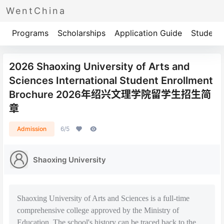
WentChina
Programs
Scholarships
Application Guide
Student 
2026 Shaoxing University of Arts and
Sciences International Student Enrollment
Brochure 2026年绍兴文理学院留学生招生简
章
Admission
6/5
Shaoxing University
Shaoxing University of Arts and Sciences is a full-time
comprehensive college approved by the Ministry of
Education. The school's history can be traced back to the