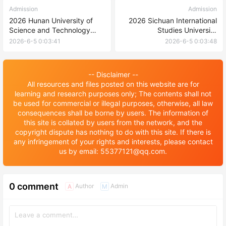
Admission
Admission
2026 Hunan University of
2026 Sichuan International
Science and Technology
Studies University
Admission Brochure
International Student
2026-6-5 0:03:41
2026-6-5 0:03:48
Enrollment Brochure 2026年
四川外国语大学国际学生招生
简章
-- Disclaimer --
All resources and files posted on this website are for
learning and research purposes only; The contents shall not
be used for commercial or illegal purposes, otherwise, all law
consequences shall be borne by users. The information of
this site is collated by users from the network, and the
copyright dispute has nothing to do with this site. If there is
any infringement of your rights and interests, please contact
us by email: 55377121@qq.com.
0 comment
Author
Admin
A
M