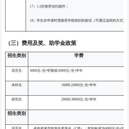
（
7）1-2封推荐信扫描件；
（
8）
学生在申请时需接受学校组织的面试（可通过远程的方式）
（三）
费用及
奖
、助
学金政策
招生类别
学费
语言生
8000元 /生•学期或16000元 /生•学年
本科生
16000-24000元 /生•学年
研究生
20000-30000元 /生•学年
招生类别
语言生
省政府来华留学生奖学金（
C类）：奖励标准为6000元/生
•
次，