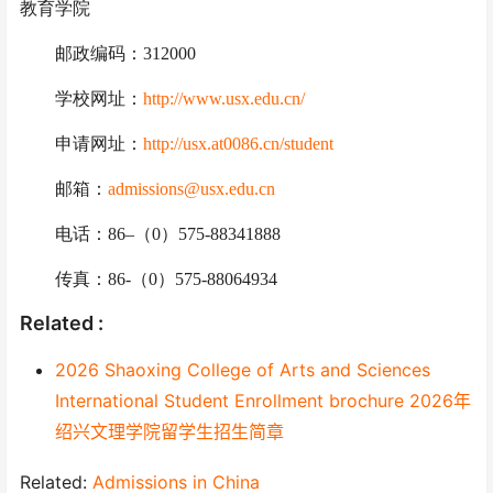
教育学院
邮政编码：
312000
学校
网址：
http://www.usx.edu.cn/
申请网址：
http://usx.at0086.cn/student
邮箱：
admissions@usx.edu.cn
电话：
86
–
（
0）575-88341888
传真：
86-（0）575-88064934
Related :
2026 Shaoxing College of Arts and Sciences
International Student Enrollment brochure 2026年
绍兴文理学院留学生招生简章
Related:
Admissions in China