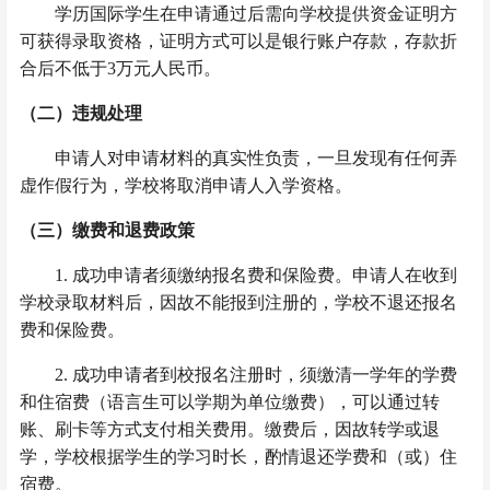
学历国际学生在申请通过后需向学校提供
资金
证明方
可获得录取资格，证明方式可以是银行账户存款，存款折
合后不低于
3万元人民币。
（二）违规处理
申请人对申请材料的真实性负责，一旦发现有任何弄
虚作假行为，学校将取消申请人入学资格。
（三）缴费和退费政策
1.
成功
申请
者须
缴纳报名费和保险费。申请人在收到
学校录取材料后，因故
不
能报到注册的，学校不退还报名
费和保险费。
2.
成功
申请
者
到校报名注册时，
须
缴清一学年的学费
和住宿费（语言生可以学期为单位缴费）
，
可以通过转
账、刷卡等方式支付相关费用
。
缴费后，因故转学或退
学，学校根据学生的学习时长，酌情退还学费和（或）住
宿费。