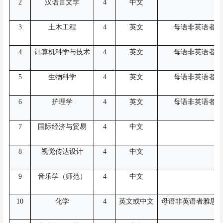
2
汉语言文学
4
中文
H
3
土木工程
4
英文
母语非英语者雅
4
计算机科学与技术
4
英文
母语非英语者雅
5
生物科学
4
英文
母语非英语者雅
6
护理学
4
英文
母语非英语者雅
7
国际经济与贸易
4
中文
H
8
视觉传达设计
4
中文
H
9
音乐学（师范）
4
中文
H
10
化学
4
英文或中文
母语非英语者雅思
6