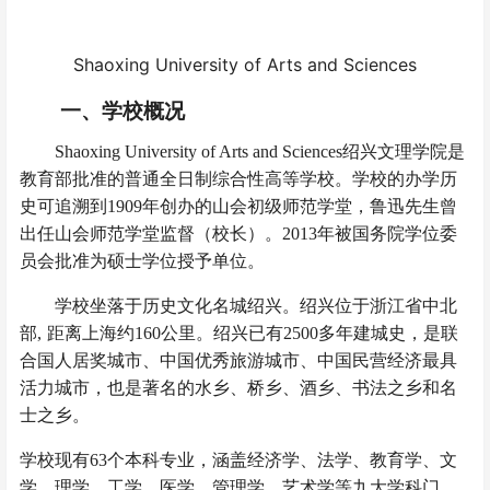
Shaoxing University of Arts and Sciences
一、学校概况
Shaoxing University of Arts and Sciences绍兴文理学院是
教育部批准的普通全日制综合性高等学校。学校的办学历
史可追溯到
1909年创办的山会初级师范学堂，鲁迅先生曾
出任山会师范学堂监督（校长）。2013年被国务院学位委
员会批准为硕士学位授予单位。
学校坐落于历史文化名城绍兴。绍兴位于
浙江省
中北
部
,
距离上海约
160
公里。绍兴已有
2500多年建城史，是
联
合国人居奖
城市、
中国优秀旅游城市
、中国
民营经济
最具
活力城市
，也是著名的
水乡
、桥乡、
酒乡
、书法之乡
和
名
士之乡。
学校现有
6
3
个本科专业，涵盖经济学、法学、教育学、文
学、理学、工学、医学、管理学、艺术学等九大学科门