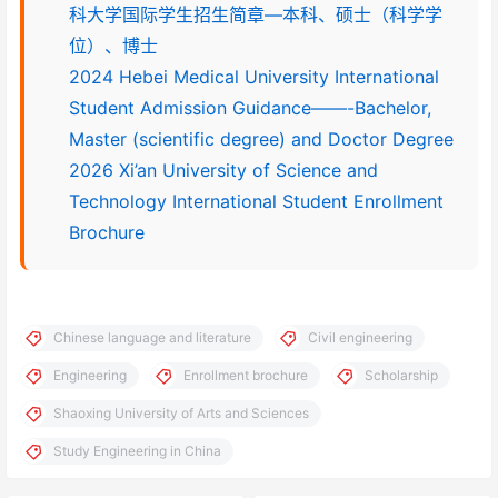
科大学国际学生招生简章—本科、硕士（科学学
位）、博士
2024 Hebei Medical University International
Student Admission Guidance——-Bachelor,
Master (scientific degree) and Doctor Degree
2026 Xi’an University of Science and
Technology International Student Enrollment
Brochure
Chinese language and literature
Civil engineering
Engineering
Enrollment brochure
Scholarship
Shaoxing University of Arts and Sciences
Study Engineering in China