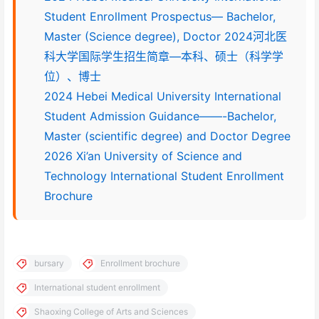
Student Enrollment Prospectus— Bachelor,
Master (Science degree), Doctor 2024河北医
科大学国际学生招生简章—本科、硕士（科学学
位）、博士
2024 Hebei Medical University International
Student Admission Guidance——-Bachelor,
Master (scientific degree) and Doctor Degree
2026 Xi’an University of Science and
Technology International Student Enrollment
Brochure
bursary
Enrollment brochure
International student enrollment
Shaoxing College of Arts and Sciences