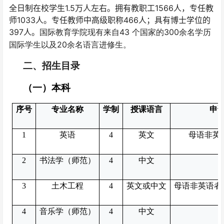
全日制在校学生1.5万人左右。拥有教职工1566人，专任教
师1033人。专任教师中高级职称466人；具有博士学位的
397人。
43
300
国际教育学院现有来自
个国家的
余名学历
20
国际学生以及
余名语言进修生。
二、招生目录
（一）本科
序号
专业名称
学制
授课语言
申
1
英语
4
英文
母语非英语
2
书法学（师范）
4
中文
3
土木工程
4
英文或中文
母语非英语者雅
4
音乐学（师范）
4
中文