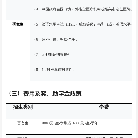
（4）中国政府在国（境）外指定医疗机构或绍兴市定点医院出
（5）汉语水平考试（HSK）成绩等级证书和（或）英语水平考
研究生
（6）经济担保证明扫描件；
（7）无犯罪证明扫描件；
（8）1-2封推荐信扫描件。
（三）
奖
学金政策
费用及
、助
招生类别
学费
语言生
8000
元 /生•学期或16000元 /生•学年