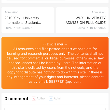
Admission
Admission
2019 Xinyu University
WUXI UNIVERSITY
International Student
ADMISSION FULL GUIDE
Recruitment Profile 2019年新
2024-7-19 16:48:26
2024-7-19 17:53:45
余学院国际生招生简章
-- Disclaimer --
All resources and files posted on this website are for
learning and research purposes only; The contents shall not
be used for commercial or illegal purposes, otherwise, all law
consequences shall be borne by users. The information of
this site is collated by users from the network, and the
copyright dispute has nothing to do with this site. If there is
any infringement of your rights and interests, please contact
us by email: 55377121@qq.com.
0 comment
Author
Admin
A
M