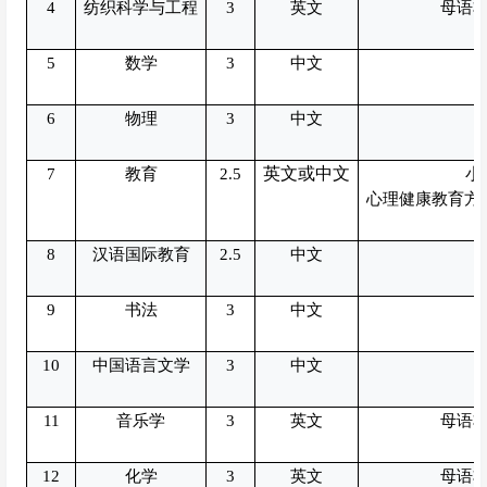
4
纺织科学与工程
3
英文
母语非
5
数学
3
中文
6
物理
3
中文
英文或中文
7
教育
2.5
小
心理健康教育方向
8
汉语国际教育
2.5
中文
9
书法
3
中文
10
中国语言文学
3
中文
11
音乐学
3
英文
母语非
12
化学
3
英文
母语非