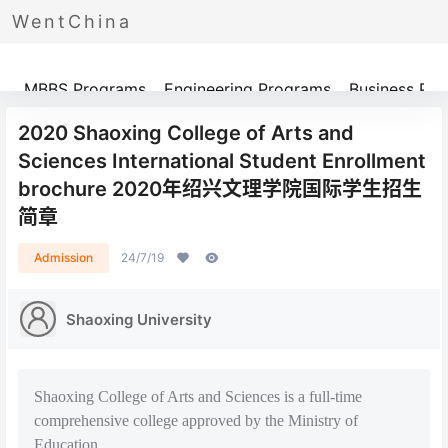
WentChina
Programs
MBBS Programs
Engineering Programs
Business Pr
2020 Shaoxing College of Arts and
Sciences International Student Enrollment
brochure 2020年绍兴文理学院国际学生招生
简章
Admission
24/7/19
Shaoxing University
Shaoxing College of Arts and Sciences is a full-time
comprehensive college approved by the Ministry of
Education.