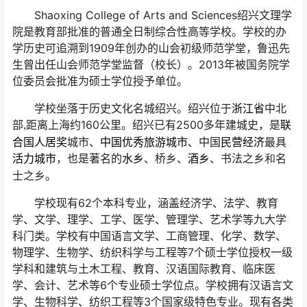
Shaoxing College of Arts and Sciences绍兴文理学
院是教育部批准的普通全日制综合性高等学校。学校的办
学历史可追溯到1909年创办的山会初级师范学堂，鲁迅先
生曾出任山会师范学堂监督（校长）。2013年被国务院学
位委员会批准为硕士学位授予单位。
学校坐落于历史文化名城绍兴。绍兴位于
浙江省
中北
部
距离上海约
160
公里。绍兴已有2500多年建城史，是
联
,
合国人居奖
城市、
中国优秀旅游城市
、中国
民营经济
最具
活力城市
，也是著名的
水乡
、桥乡、
酒乡
、书法之乡
名
和
士之乡。
学校现有62个本科专业，涵盖经济学、法学、教育
学、文学、理学、工学、医学、管理学、艺术学等九大学
科门类。学校有中国语言文学、工商管理、化学、数学、
物理学、生物学、纺织科学与工程等7个硕士学位授权一级
学科和建筑与土木工程、教育、汉语国际教育、临床医
学、会计、艺术等6个专业硕士学位点。学校拥有汉语言文
学、生物科学、纺织工程等3个国家级特色专业。现有各类