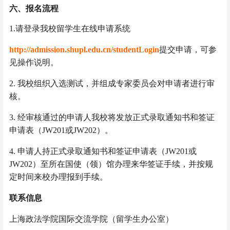
六、
报名流程
1
.
请登录我校留学生在线申请系统
http://admission.shupl.edu.cn/studentLogin
提交
申请
，
可参
见操作说明。
2.
我校组织入选测试，并组成专家委员会对申请者进行审
核。
3
. 经审核通过的申请人我校将发放正式录取通知书和
签证
申请表（
JW201
或
JW202
）
。
4
. 申请人持正式录取通知书和
签证申请表（
JW201
或
JW202
）
至所在国使（领）馆办理来华签证手续，并按规
定时间来校办理报到手续。
联系信息
上海政法学院国际交流学院（留学生办公室）