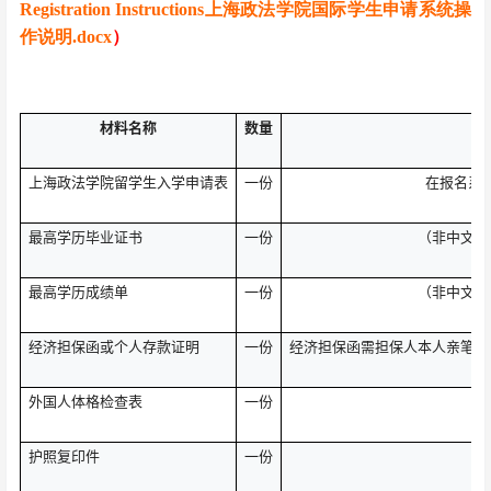
Registration Instructions上海政法学院国际学生申请系统操
作说明.docx
）
材料名称
数量
上海政法学院留学生入学申请表
一份
在报名系
最高学历毕业证书
一份
（非中文或
最高学历成绩单
一份
（非中文或
经济担保函或个人存款证明
一份
经济担保函需担保人本人亲笔签
外国人体格检查表
一份
护照复印件
一份