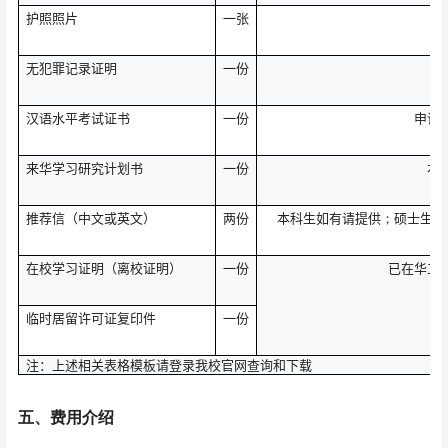
护照照片
一张
无犯罪记录证明
一份
汉语水平考试证书
一份
申请
来华学习研究计划书
一份
本
推荐信（中文或英文）
两份
本科生如有请提供
硕士生必
；
在校学习证明（离校证明）
一份
已在华工
临时居留许可证复印件
一份
注：上述相关表格模板请登录我校官网查询和下载
五、
费用介绍