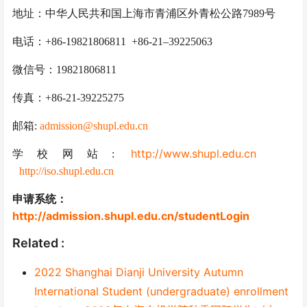
地址：中华人民共和国上海市青浦区外青松公路
7989
号
电话：
+86-19821806811
+86-
21
–
39225063
微信号
：
19821806811
传真：
+86-21-392252
7
5
邮箱
:
admission
@
shupl.edu.cn
http://www.shupl.edu.cn
学校网站
:
http://
iso
.shupl.edu.cn
申请系统：
http://admission.shupl.edu.cn/studentLogin
Related :
2022 Shanghai Dianji University Autumn
International Student (undergraduate) enrollment