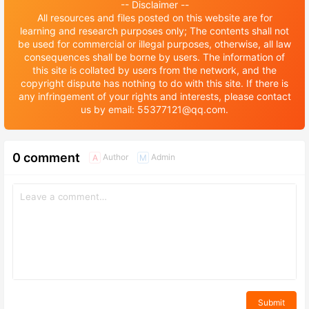
-- Disclaimer --
All resources and files posted on this website are for
learning and research purposes only; The contents shall not
be used for commercial or illegal purposes, otherwise, all law
consequences shall be borne by users. The information of
this site is collated by users from the network, and the
copyright dispute has nothing to do with this site. If there is
any infringement of your rights and interests, please contact
us by email: 55377121@qq.com.
0 comment
Author
Admin
A
M
Submit