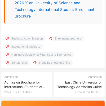
2026 Xi’an University of Science and
Technology International Student Enrollment
Brochure
Business Administration
Enrollment brochure
International business
Nanjing University of Finance and Economics
Scholarship
study business in China
Admission
Admission
Admission Brochure for
East China University of
International Students of
Technology Admission Guide
Jingdezhen University
2024-8-24 15:14:30
2024-8-24 15:25:31