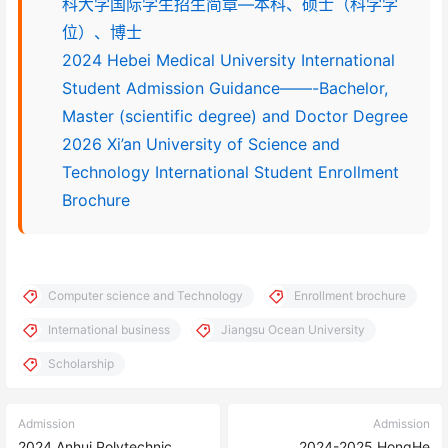
科大学国际学生招生简章—本科、硕士（科学学
位）、博士
2024 Hebei Medical University International
Student Admission Guidance——-Bachelor,
Master (scientific degree) and Doctor Degree
2026 Xi’an University of Science and
Technology International Student Enrollment
Brochure
Computer science and Technology
Enrollment brochure
International business
Jiangsu Ocean University
Scholarship
Admission
Admission
2024 Anhui Polytechnic
2024-2025 HongHe