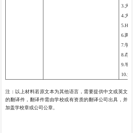
3.
大
4.
大
S
5.
H
6.
两
7.
学
8.
存
9.
半
10.
无
注：以上材料若原文本为其他语言，需要提供中文或英文
的翻译件，翻译件需由学校或有资质的翻译公司出具，并
加盖学校章或公司公章。