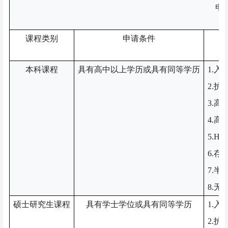
申
课程类别
申请条件
本科课程
具有高中以上学历或具有同等学历
1.入
2.
3.
4.
5.
HS
6.存
7.
8.
硕士研究生课程
具有学士学位或具有同等学历
1.
入
2.
护