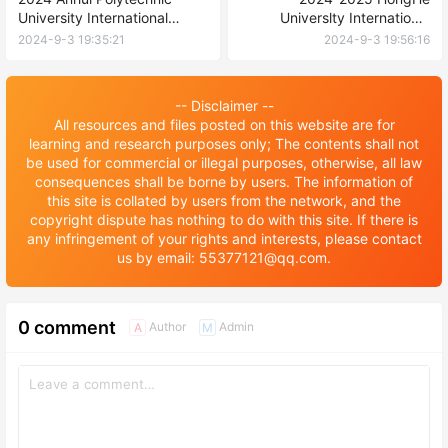
University International
Universlty International
Student Enrollment Brochure
Student Admissions
2024-9-3 19:35:21
2024-9-3 19:56:16
2024年安徽工程大学留学生招
guidelines for the Fall
生简章
semester 2024-2025年红河
学院秋季学期国际学生招生简
-- Disclaimer --
章
All resources and files posted on this website are for
learning and research purposes only; The contents shall not
be used for commercial or illegal purposes, otherwise, all law
consequences shall be borne by users. The information of
this site is collated by users from the network, and the
copyright dispute has nothing to do with this site. If there is
any infringement of your rights and interests, please contact
us by email: 55377121@qq.com.
0 comment
Author
Admin
A
M