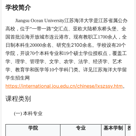
学校简介
Jiangsu Ocean University江苏海洋大学是江苏省属公办
高校，位于
“一带一路”交汇点、亚欧大陆桥东桥头堡、全
国首批沿海开放城市连云港市。现有教职工
1700
余人，全
2100
日制本科生
20000
余名、研究生
余名。学校设有
20
个
学院，开设
70
个本科专业和
19
个硕士学位授权点，覆盖工
学、理学、管理学、文学、农学、法学、经济学、艺术
学、教育学和医学等
10
个学科门类。详见江苏海洋大学留
学生招生网
https://international.jou.edu.cn/chinese/lxszssy.htm
。
课程类别
(一)
本科专业
学院
专业
基本学制
授