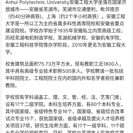
Anhui Polytechnic University安徽工程大学坐落在国家开
放城市——安徽省芜湖市。芜湖市交通便利，毗邻南京
（约40分钟高铁)、上海（约2个半小时高铁）。安徽工程
大学是一所以工为主的省属多科性高等院校和安徽省重点
建设院校。学校办学始于1935年安徽私立内思高级工校，
历经芜湖电机制造学校、芜湖机械学校、安徽机电学院、
安徽工程科技学院等办学阶段，2010年更名为安徽工程大
学。
校舍建筑总面积75.73万平方米，现有教职工近1800人，
其中具有高级专业技术职称500余人。学校聘请一批包括
中科院院士、工程院院士在内的国内外知名学者担任兼职
教授。
学校现有学科涵盖工、理、文、管、经、法、艺等门类；
设有17个二级学院。本科生培养方面，有60个本科专业，
其中国家级、省级特色专业16个，国家级、省级综合改革
试点专业15个，获批国家级、省级卓越及拔尖人才培养相
关项目37项，研究生培养方面，有17个一级学科，11个硕
士专业学位授权类别。目前，学校与芜湖市人民政府共建