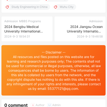
Study Engineering in China
Wuhu CIty
Admission
MBBS Programs
Admission
2024 Bengbu Medical
2024 Jiangsu Ocean
University International
University International
Student Enrollment brochure
Student Enrollment Brochure
2024-9-3 18:54:31
2024-9-3 19:46:58
2024年蚌埠医科大学留学生招
2024年江苏海洋大学留学生招
生简章
生简章
-- Disclaimer --
All resources and files posted on this website are for
learning and research purposes only; The contents shall not
be used for commercial or illegal purposes, otherwise, all law
consequences shall be borne by users. The information of
this site is collated by users from the network, and the
copyright dispute has nothing to do with this site. If there is
any infringement of your rights and interests, please contact
us by email: 55377121@qq.com.
0 comment
Author
Admin
A
M