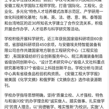
安徽工程大学国际工程师学院，打造“国际化、工程化、企
业化、多元化”特色人才培养模式改革示范区、产学研用一
体化科技孵化基地；与美、英、法、德、意、韩、泰等国
和台湾地区的近30所知名大学建立了合作交流关系，积极
开展合作办学、人才培养与科学研究等活动。
学校积极开展科学研究，近三年获批国家级科研项目60余
项，省部级科研项目450余项，与安徽埃夫特智能装备有
限公司合作共建国家地方联合工程研究中心（工程实验
室）,有国家级纺织行业创新服务中心、皖江高端装备制造
省级协同创新中心、“设计艺术研究中心”省级人文社科重点
研究基地等37个省级以上科技创新平台。学校分析与测试
中心具有省级食品检验机构资质。《安徽工程大学学报》
被美国《化学文摘》和俄罗斯《文摘杂志》选作收录源期
刊。
学校办学指导思想明确，坚持“质量立校、人才强校、特色
与和谐兴校”的办学理念和“诚实做人、踏实做事、扎实做学
问”的育人理念，以“尚德敏学、唯实惟新”为校训，实施“人