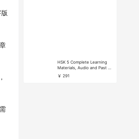
字版
章
HSK 5 Complete Learning
Materials, Audio and Past P
apers Download
￥ 291
，
需