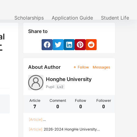
Scholarships
Application Guide
Student Life
Share to
al
二
About Author
Follow
Messages
Honghe University
Pupil
Lv2
Article
Comment
Follow
Follower
7
0
0
0
[Article]
Enrollment Guide of Honghe University for Inter
[Article]
2026-2024 HongHe Universlty
national Students of the Spring Semester of
International Student Admission Brochure