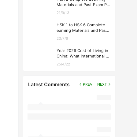
Materials and Past Exam Pa
pers for Downloading
21/9/13
HSK 1 to HSK 6 Complete L
earning Materials and Past
Exam Papers for Downloadi
23/7/6
ng
Year 2026 Cost of Living in
China: What International St
udents Should Expect
25/4/22
Latest Comments
PREV
NEXT