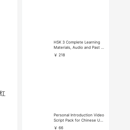
HSK 3 Complete Learning
Materials, Audio and Past P
apers Download
￥ 218
红
Personal Introduction Video
Script Pack for Chinese Uni
versity Applications
￥ 66