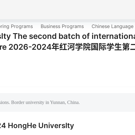
ering Programs
Business Programs
Chinese Language
y The second batch of internation
rochure 2026-2024年红河学院国际学生第
ons. Border university in Yunnan, China.
4 HongHe Universlty