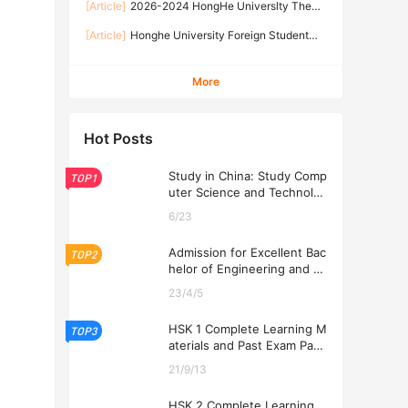
2026-2026 Academic Year
[Article]
2026-2024 HongHe Universlty The
2026-2024年红河学院国际学生招生简章
second batch of international students
[Article]
Honghe University Foreign Student
Enrollment brochure 2026-2024年红河学院国际
General Enrollment Regulations of Yunnan
学生第二批次招生简章
Provincial Government Scholarship 2026
More
Hot Posts
Study in China: Study Comp
TOP1
uter Science and Technolog
y at USTL 2026
6/23
Admission for Excellent Bac
TOP2
helor of Engineering and Ec
onomics Programs at USTL
23/4/5
2026
HSK 1 Complete Learning M
TOP3
aterials and Past Exam Pape
rs for Downloading
21/9/13
HSK 2 Complete Learning