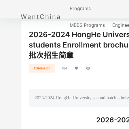
Programs
WentChina
MBBS Programs
Engine
2026-2024 HongHe Universlt
students Enrollment b
批次招生简章
Admission
6/4
2023-2024 HongHe University second batch admissi
2026-202