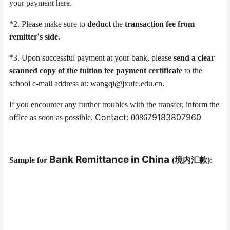
your payment here.
*2. Please make sure to
deduct
the
transaction fee
from
’
remitter
s side.
*
3
. Upon successful payment at your bank, please
send a clear
scanned copy of the tuition fee payment certificate
to the
school e-mail address at:
wangqi@jxufe.edu.cn
.
If you encounter any further troubles with the transfer, inform the
Contact:
79183807960
office as soon as possible.
0086
Bank Remittance in China
Sample for
(
境内汇款
)
: