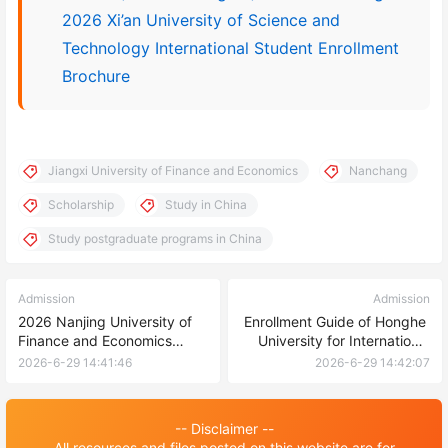
2026 Xi’an University of Science and
Technology International Student Enrollment
Brochure
Jiangxi University of Finance and Economics
Nanchang
Scholarship
Study in China
Study postgraduate programs in China
Admission
Admission
2026 Nanjing University of
Enrollment Guide of Honghe
Finance and Economics
University for International
Foreign Students Diploma to
Students of the Spring
2026-6-29 14:41:46
2026-6-29 14:42:07
Undergraduate Program
Semester of 2026-
Enrollment Brochure
2026 Academic Year
-- Disclaimer --
All resources and files posted on this website are for