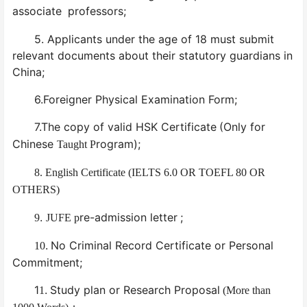
associate
professors;
5. Applicants under the age of 18 must submit
relevant documents about their statutory guardians in
China;
6.Foreigner Physical Examination Form;
7.The copy of valid HSK Certificate
(Only for
Chinese
rogram);
Taught P
8. English Certificate (IELTS 6.0 OR TOEFL 80 OR
OTHERS)
.
re-admission letter
;
9
JUFE p
.
No Criminal Record Certificate or Personal
10
Commitment;
1
.
Study plan or Research Proposal
1
(More than