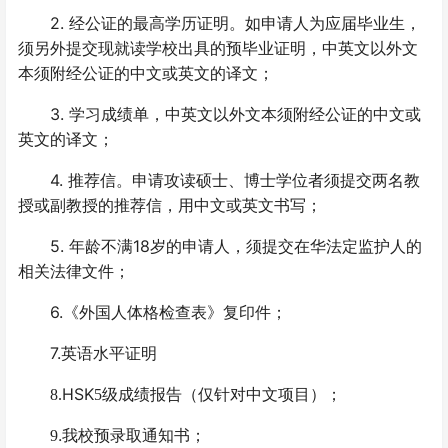
2.
经公证的最高学历证明。如申请人为应届毕业生，
须另外提交
现
就读学校出具的预毕业证明
，
中英文以外文
本须附经公证的中文或英文的译文；
3.
学习成绩单
，
中英文以外文本须附经公证的中文或
英文的译文；
4.
推荐信。申请攻读硕士、博士学位者须提交两名教
授或副教授的推荐信，用中文或英文书写；
5.
18
年龄不满
岁的申请人，须提交在华法定监护人的
相关法律文件；
6.
《外国人体格检查表》复印件；
7.
英语水平证明
HSK
8.
5
级
成绩报告（仅针对中文项目）；
.
9
我校预录取通知书；