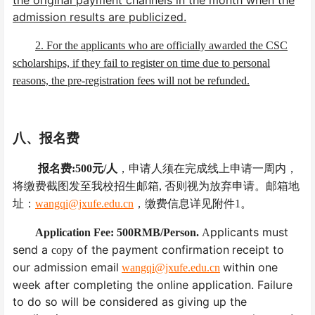
admission results are publicized.
2. For the applicants who are officially awarded the CSC
scholarships, if they fail to register on time due to personal
reasons, the pre-registration fees will not be refunded.
八、报名费
报名费
:5
00
元
/
人
，申请人须在完成线上申请一周内，
将缴费截图发至我校招生邮箱
,
否则视为放弃申请。邮箱地
址：
wangqi@jxufe.edu.cn
，缴费信息详见附件
1
。
pplicants must
Application Fee: 500RMB/Person.
A
send a
of the payment confirmation
receipt
to
copy
our admission email
within one
wangqi@jxufe.edu.cn
week after completing the online application. Failure
to do so will be considered as giving up the