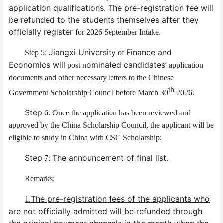
application qualifications. The pre-registration fee will
be refunded to the students themselves after they
officially register
.
for 2026 September Intake
Jiangxi University
Finance and
Step
5
:
of
Economics will
ominated candidates’
post n
application
documents and other necessary letters to the Chinese
th
Government Scholarship Council before March 30
2026
.
Step
:
6
Once the application has been reviewed and
approved by the China Scholarship Council, the applicant will be
eligible to study in China
with CSC Scholarship
;
Step
:
The announcement of final list.
7
Remarks:
The pre-registration fees of the applicants who
1.
are not officially admitted will be refunded through
the original payment channels in the month when the