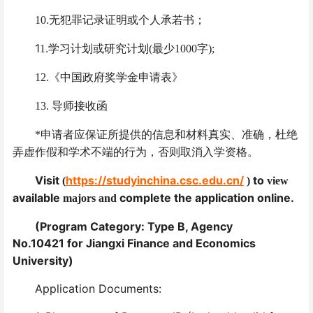
.
10
无犯罪记录证明或个人承若书；
1
.
1
学习计划或研究计划
(
最少
1000
字
);
1
2
.
《中国政府奖学金申请表》
13.
导师接收函
*
申请者应保证所提供的信息和材料真实、准确，杜绝
弄虚作假和学术不端的行为，否则取消入学资格。
Visit
https://studyinchina.csc.edu.cn/
to
(
)
view
available
complete the application online.
majors and
(Program Category: Type B, Agency
No.10421
for Jiangxi Finance and Economics
University)
Application Documents: