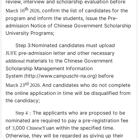
review, interview and scholarship evaluation before
th
,
confirm the list of candidates for the
March
1
6
2026
program and inform the students, issue the Pre-
admission Notice of Chinese Government Scholarship
University Programs;
Step
3:Nominated candidates must upload
pre-admission letter and other necessary
JUFE
materials to the Chinese Government
additional
Scholarship Management Information
System
(http://www.campuschi-na.org)
before
rd
.
And candidates who do not complete
March
23
2026
the online application in time will be disqualified from
the candidacy;
The applicants who are proposed to be
Step 4
：
nominated are required to pay a pre-registration fee
of
,000
uan within the specified time.
3
ChineseY
Otherwise, they will be regarded as giving up their