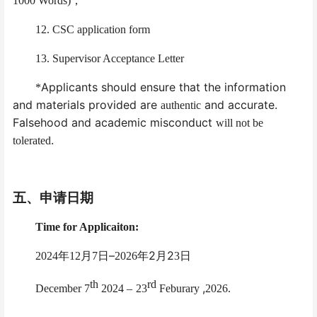
1000 Words)
；
1
2
. CSC application form
13. Supervisor
Acceptance
Letter
Applicants should ensure that the information
*
and materials provided are
and accurate.
authentic
Falsehood and academic misconduct
will not be
.
tolerated
五、申请日期
Time for Applicaiton:
–
2
2
202
4
年
12
月
7
日
2026
年
月
3
日
th
rd
,
December 7
2024 –
23
Feburary
2026
.