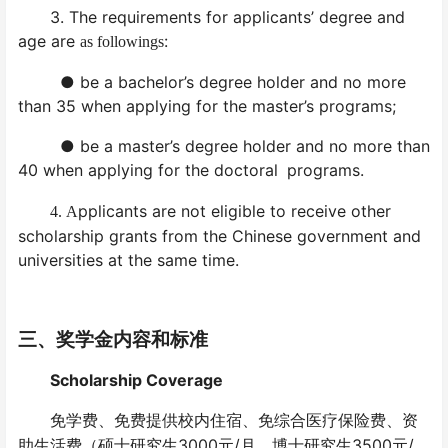
3. The requirements for applicants’ degree and
age are
:
as followings
● be a bachelor’s degree holder and no more
than 35 when applying for the master’s programs;
● be a master’s degree holder and no more than
40 when applying for the doctoral
programs.
pplicants are not eligible to receive other
4.
A
scholarship grants from the Chinese government and
universities at the same time.
三、奖学金内容和标准
Scholarship Coverage
免学费、免费提供校内住宿、免综合医疗保险费、资
3000
/
3500
/
助生活费（硕士研究生
元
月，博士研究生
元