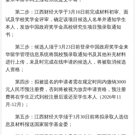
第二步：江西财经大学于
3
月
1
6
日前完成材料初审、面
试及学校奖学金评审，确定该项目候选人名单并通知学生
本人，发放中国政府奖学金高校研究生项目预录取通知
书；
第三步：候选人须于
3
月
23
日前登录中国政府奖学金来
华留学管理信息系统将我校预录取通知书及其他补充材料
进行上传，未及时完成在线申请的候选人，将被取消候选
人资格；
第四步：拟被提名的申请者需在规定时间内缴纳
3000
元人民币预注册费，否则将被视为放弃申请资格，预注册
费将在学生正式到校注册后退还至学生本人（
2026
年
11
月
-12
月）
;
第
五
步：江西财经大学须于
3
月
30
日前将拟录取人选信
息及材料报送国家留学基金委；