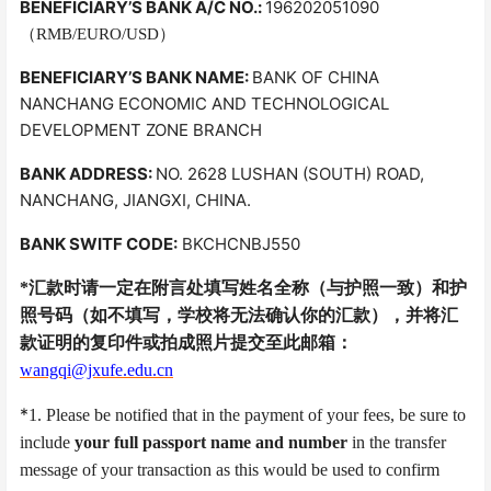
BENEFICIARY
’S
BANK
A/C NO.:
196202051090
（
RMB/EURO/USD
）
BENEFICIARY
’S
BANK
NAME:
BANK OF CHINA
NANCHANG ECONOMIC AND TECHNOLOGICAL
DEVELOPMENT ZONE BRANCH
BANK ADDRESS:
NO. 2628 LUSHAN (SOUTH) ROAD,
NANCHANG, JIANGXI, CHINA
.
BANK
SWITF
CODE:
BKCHCNBJ550
*汇款时请一定在附言处填写姓名全称（与护照一致）和护
照号码（如不填写，学校将无法确认你的汇款），并将汇
款证明的复印件或拍成照片提交至此邮箱：
wangqi@jxufe.edu.cn
*
1. Please be notified that in the payment of your fees, be sure to
include
your full passport name and number
in the transfer
message of your transaction as this would be used to confirm