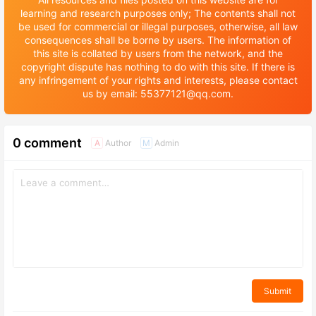
learning and research purposes only; The contents shall not
be used for commercial or illegal purposes, otherwise, all law
consequences shall be borne by users. The information of
this site is collated by users from the network, and the
copyright dispute has nothing to do with this site. If there is
any infringement of your rights and interests, please contact
us by email: 55377121@qq.com.
0 comment
Author
Admin
A
M
Submit