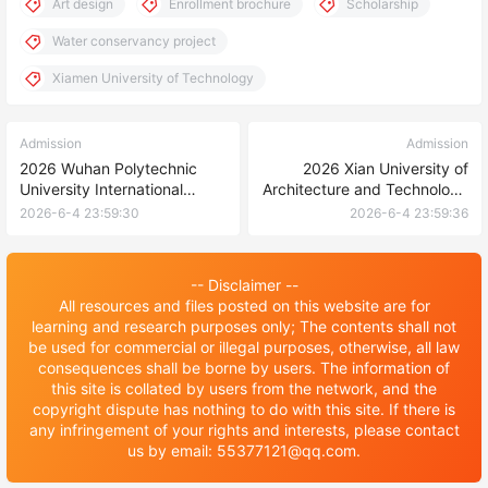
Art design
Enrollment brochure
Scholarship
Water conservancy project
Xiamen University of Technology
Admission
Admission
2026 Wuhan Polytechnic
2026 Xian University of
University International
Architecture and Technology
undergraduate enrollment
International Student
2026-6-4 23:59:30
2026-6-4 23:59:36
Prospectus 2026年武汉轻工
Enrollment brochure 2026年
大学国际本科生招生简章
西安建筑科技大学国际学生招
生简章
-- Disclaimer --
All resources and files posted on this website are for
learning and research purposes only; The contents shall not
be used for commercial or illegal purposes, otherwise, all law
consequences shall be borne by users. The information of
this site is collated by users from the network, and the
copyright dispute has nothing to do with this site. If there is
any infringement of your rights and interests, please contact
us by email: 55377121@qq.com.