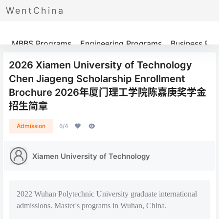
WentChina
Programs
MBBS Programs
Engineering Programs
Business Pr
2026 Xiamen University of Technology
Chen Jiageng Scholarship Enrollment
Brochure 2026年厦门理工学院陈嘉庚奖学金
招生简章
Admission
6/4
Xiamen University of Technology
2022 Wuhan Polytechnic University graduate international
admissions. Master's programs in Wuhan, China.