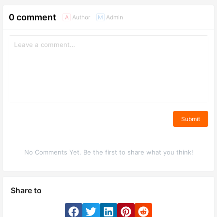
0 comment
Author
Admin
A
M
Submit
No Comments Yet. Be the first to share what you think!
Share to