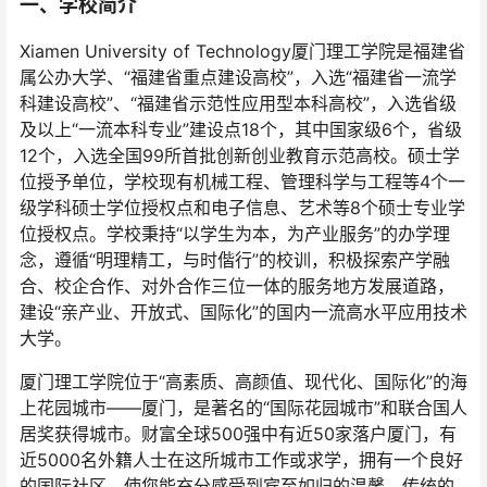
一、学校简介
Xiamen University of Technology厦门理工学院是福建省
属公办大学、“福建省重点建设高校”，入选“福建省一流学
科建设高校”、“福建省示范性应用型本科高校”，入选省级
及以上“一流本科专业”建设点18个，其中国家级6个，省级
12个，入选全国99所首批创新创业教育示范高校。硕士学
位授予单位，学校现有机械工程、管理科学与工程等4个一
级学科硕士学位授权点和电子信息、艺术等8个硕士专业学
位授权点。学校秉持“以学生为本，为产业服务”的办学理
念，遵循“明理精工，与时偕行”的校训，积极探索产学融
合、校企合作、对外合作三位一体的服务地方发展道路，
建设“亲产业、开放式、国际化”的国内一流高水平应用技术
大学。
厦门理工学院位于“高素质、高颜值、现代化、国际化”的海
上花园城市——厦门，是著名的“国际花园城市”和联合国人
居奖获得城市。财富全球500强中有近50家落户厦门，有
近5000名外籍人士在这所城市工作或求学，拥有一个良好
的国际社区，使您能充分感受到宾至如归的温馨。传统的