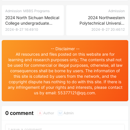
Admission
MBBS Programs
Admission
2024 North Sichuan Medical
2024 Northwestern
College undergraduate
Polytechnical University
Student enrollment in China
Undergraduate Admissions
2024-8-27 16:49:10
2024-8-27 20:46:12
2024年川北医学院来华留学本
Brochure for International
科生招生简章
Students 2024年西北工业大
学国际学生本科招生简章
-- Disclaimer --
All resources and files posted on this website are for
learning and research purposes only; The contents shall not
be used for commercial or illegal purposes, otherwise, all law
consequences shall be borne by users. The information of
this site is collated by users from the network, and the
copyright dispute has nothing to do with this site. If there is
any infringement of your rights and interests, please contact
us by email: 55377121@qq.com.
0 comment
Author
Admin
A
M