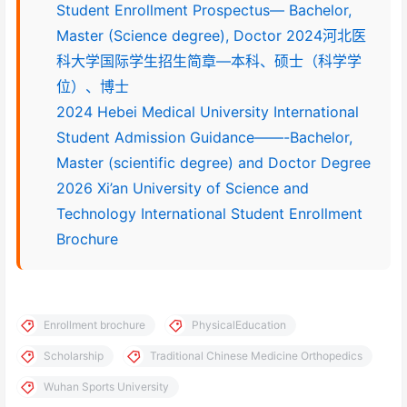
Student Enrollment Prospectus— Bachelor,
Master (Science degree), Doctor 2024河北医
科大学国际学生招生简章—本科、硕士（科学学
位）、博士
2024 Hebei Medical University International
Student Admission Guidance——-Bachelor,
Master (scientific degree) and Doctor Degree
2026 Xi’an University of Science and
Technology International Student Enrollment
Brochure
Enrollment brochure
PhysicalEducation
Scholarship
Traditional Chinese Medicine Orthopedics
Wuhan Sports University