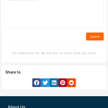
Submit
No Comments Yet. Be the first to share what you think!
Share to
About Us