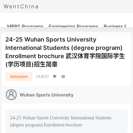
WentChina
Programs
MBBS Programs
Engineering Programs
Business Pr
24-25 Wuhan Sports University
International Students (degree program)
Enrollment brochure 武汉体育学院国际学生
(学历项目)招生简章
Admission
24/8/27
Wuhan Sports University
24-25 Wuhan Sports University International Students
(degree program) Enrollment brochure