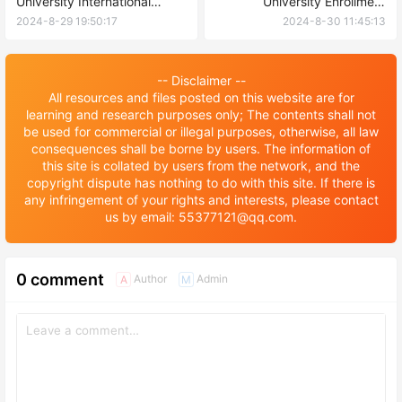
University International
University Enrollment
students postgraduate
Prospectus for International
2024-8-29 19:50:17
2024-8-30 11:45:13
enrollment regulations 2024
Undergraduate Program
年四川农业大学国际学生硕士
2024年广西民族大学国际学生
研究生招生章程
本科生项目招生简章
-- Disclaimer --
All resources and files posted on this website are for
learning and research purposes only; The contents shall not
be used for commercial or illegal purposes, otherwise, all law
consequences shall be borne by users. The information of
this site is collated by users from the network, and the
copyright dispute has nothing to do with this site. If there is
any infringement of your rights and interests, please contact
us by email: 55377121@qq.com.
0 comment
Author
Admin
A
M