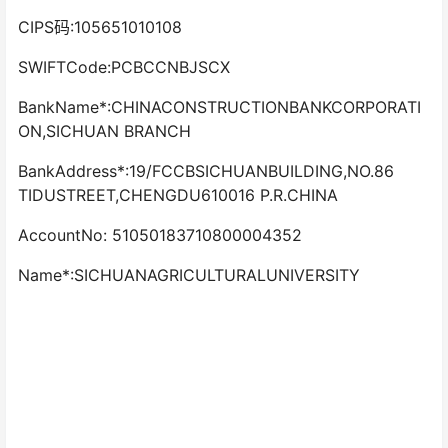
CIPS码:105651010108
SWIFTCode:PCBCCNBJSCX
BankName*:CHINACONSTRUCTIONBANKCORPORATI
ON,SICHUAN BRANCH
BankAddress*:19/FCCBSICHUANBUILDING,NO.86
TIDUSTREET,CHENGDU610016 P.R.CHINA
AccountNo: 51050183710800004352
Name*:SICHUANAGRICULTURALUNIVERSITY