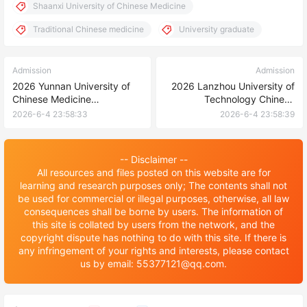
Shaanxi University of Chinese Medicine
Traditional Chinese medicine
University graduate
Admission
Admission
2026 Yunnan University of
2026 Lanzhou University of
Chinese Medicine
Technology Chinese
International Student
Government Scholarship
2026-6-4 23:58:33
2026-6-4 23:58:39
Enrollment brochure 2026年
“University graduate ”
云南中医药大学留学生招生简
program enrollment
章
prospectus 2026年兰州理工
-- Disclaimer --
大学中国政府奖学金“高校研究
All resources and files posted on this website are for
生”项目招生简章
learning and research purposes only; The contents shall not
be used for commercial or illegal purposes, otherwise, all law
consequences shall be borne by users. The information of
this site is collated by users from the network, and the
copyright dispute has nothing to do with this site. If there is
any infringement of your rights and interests, please contact
us by email: 55377121@qq.com.