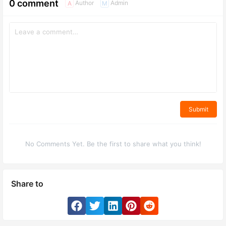
0 comment
Author
Admin
A
M
Submit
No Comments Yet. Be the first to share what you think!
Share to