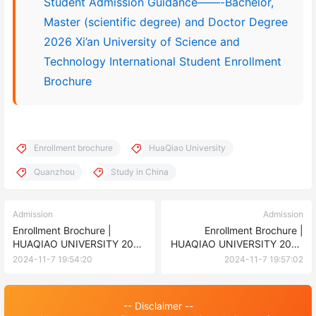
Student Admission Guidance——-Bachelor,
Master (scientific degree) and Doctor Degree
2026 Xi’an University of Science and
Technology International Student Enrollment
Brochure
Enrollment brochure
HuaQiao University
Quanzhou
Study in China
Admission
Admission
Enrollment Brochure |
Enrollment Brochure |
HUAQIAO UNIVERSITY 2025
HUAQIAO UNIVERSITY 2025
Enrollment Brochure for
Enrollment Brochure for
2024-11-7 19:54:20
2024-11-7 19:57:02
Undergraduate/Preparatory
Undergraduate/Preparatory
Programs in Macau招生簡章
Programs in Taiwan 招生簡章
| 華僑大學2025年面向澳門地
| 華僑大學2025年面向臺灣地
-- Disclaimer --
區本/預科招生簡章
區本/預科招生簡章