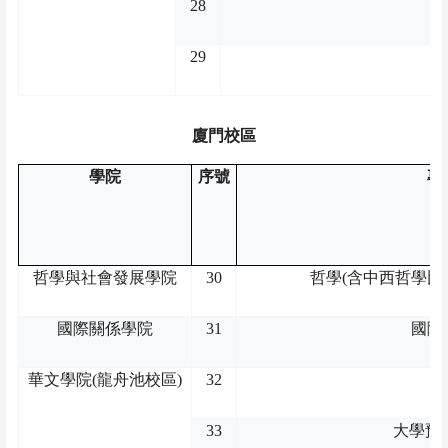
28
29
廈門校區
學院
序號
專
哲學與社會發展學院
30
哲學
(
含中西哲學比
國際關係學院
31
國際
華文學院
(
龍舟池校區
)
32
33
大學預