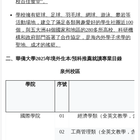
校百佳食堂”。
學校擁有籃球、足球、羽毛球、網球、遊泳、攀岩等
活動場地，建立了滿足各類興趣愛好的學生社團
近
100
個
，與五大洲
44
個
國家和地區的
280
多所高校、科研機
構和政府部門簽署了合作協定，是海內外學子求學的
聖地、成才的搖籃。
二、華僑大學
202
5
年境外生本
/
預科
推薦就讀專業目錄
泉州校區
學院
序號
國際學院
01
經濟學類（全英文教學，含
02
工商管理類（全英文教學，含