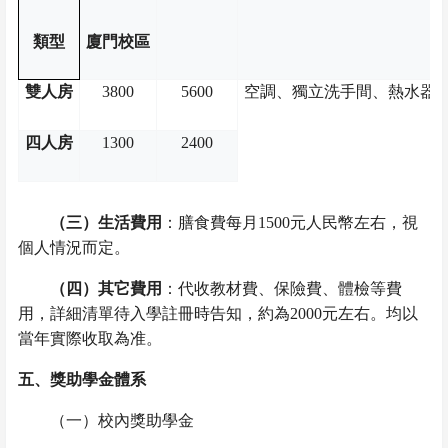
類型
廈門校區
雙人房
3800
5600
空調、獨立洗手間、熱水器
四人房
1300
2400
（三）生活費用
：膳食費每月
1500
元人民幣左右，視
個人情況而定。
（四）其它費用
：代收教材費、保險費、體檢等費
用，詳細清單待入學註冊時告知，約為
2000
元左右。均以
當年實際收取為准。
五、獎助學金體系
（一）校內獎助學金