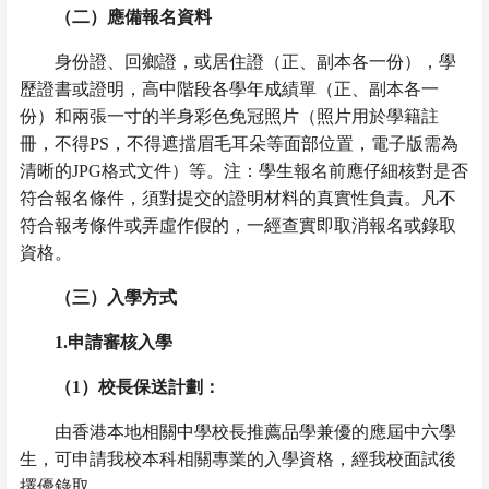
（二）
應備報名資料
身份證、回鄉證，或居住證（正、副本各一份），學
歷證書或證明，高中階段各學年成績單（正、副本各一
份）和兩張一寸的半身彩色免冠照片（照片用於學籍註
冊，不得
PS
，不得遮擋眉毛耳朵等面部位置，電子版需為
清晰的
JPG
格式文件）等。注：學生報名前應仔細核對是否
符合報名條件，須對提交的證明材料的真實性負責。凡不
符合報考條件或弄虛作假的，一經查實即
取消報名或錄取
資格
。
（三）
入學方式
1.
申請審核入學
（
1
）
校長保送
計劃
：
由香港本地相關中學校長推薦品學兼優的應屆中六學
生，可申請我校本科相關專業的入學資格，經我校面試後
擇優錄取。