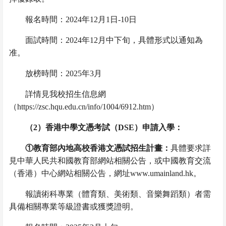
報名時間：
2024
年
12
月
1
日
-10
日
面試時間：
2024
年
12
月中下旬，具體形式以通知為
准。
放榜時間：
2025
年
3
月
詳情見我校招生信息網
（
https://zsc.hqu.edu.cn/info/1004/6912.htm
）
（
2
）香港中學文憑考試（
DSE
）申請入學
：
①
教育部內地高校香港文憑試招生計畫
：
具體要求詳
見中華人民共和國教育部網站相關公告，或中國教育交流
（香港）中心網站相關公告，網址
www.umainland.hk
。
報讀術科專業（體育類、美術類、音樂舞蹈類）者需
具備相關專業等級證書或獲獎證明。