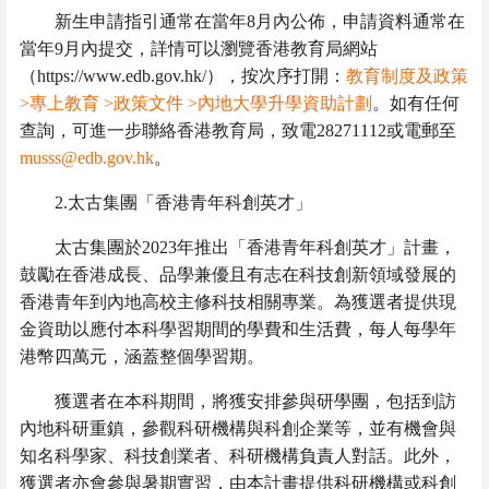
新生申請指引通常在當年
8
月內公佈，申請資料通常在
當年
9
月內提交，詳情可以瀏覽香港教育局網站
（
https://www.edb.gov.hk/
），按次序打開：
教育制度及政策
>
專上教育
>
政策文件
>
內地大學升學資助計劃
。如有任何
查詢，可進一步聯絡香港教育局，致電
28271112
或電郵至
musss@edb.gov.hk
。
2.
太古集團「香港青年科創英才」
太古集團於
2023
年推出「香港青年科創英才」計畫，
鼓勵在香港成長、品學兼優且有志在科技創新領域發展的
香港青年到內地高校主修科技相關專業。為獲選者提供現
金資助以應付本科學習期間的學費和生活費，每人每學年
港幣四萬元，涵蓋整個學習期。
獲選者在本科期間，將獲安排參與研學團，包括到訪
內地科研重鎮，參觀科研機構與科創企業等，並有機會與
知名科學家、科技創業者、科研機構負責人對話。此外，
獲選者亦會參與暑期實習，由本計畫提供科研機構或科創