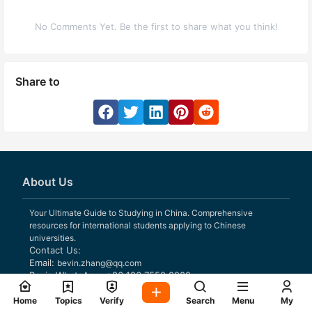
No Comments Yet. Be the first to share what you think!
Share to
About Us
Your Ultimate Guide to Studying in China. Comprehensive
resources for international students applying to Chinese
universities.
Contact Us:
Email:
bevin.zhang@qq.com
Bevin WhatsApp: +86 186 7550 8982
Home
Topics
Verify
Search
Menu
My