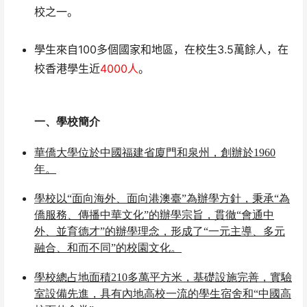
校之一。
學生來自100多個國家和地區，在校生3.5萬餘人，在
校香港學生近
4000人
。
一、學校簡介
華僑大學位於中國福建省廈門和泉州，創辦於
1960
年。
學校以“面向海外、面向港澳臺”為辦學方針，秉承“為
僑服務、傳播中華文化”的辦學宗旨，貫徹“會通中
外、並育德才”的辦學理念，形成了“一元主導、多元
融合、和而不同”的校園文化。
學校總占地面積
210
多
萬平方米，基礎設施完善，實驗
室設備先進，具有內地高校一流的學生宿舍和“中國高