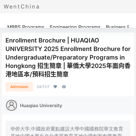
WentChina
Programs
MBBS Programs
Engineering Programs
Business Pr
Enrollment Brochure | HUAQIAO
UNIVERSITY 2025 Enrollment Brochure for
Undergraduate/Preparatory Programs in
Hongkong 招生簡章 | 華僑大學2025年面向香
港地區本/預科招生簡章
Admission
24/11/7
Huaqiao University
华侨大学,中國政府重點建設大學中國國務院華文教育