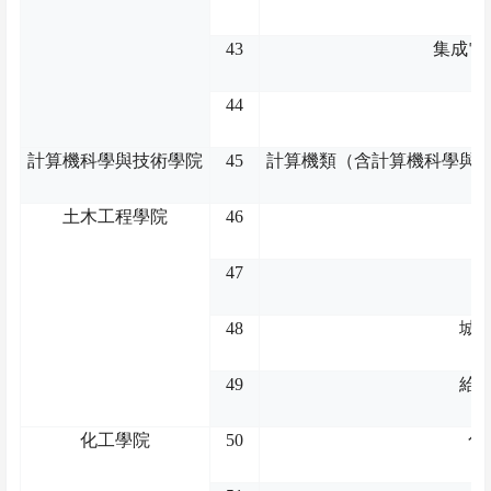
43
集成電
44
計算機科學與技術學院
45
計算機類（含計算機科學與
土木工程學院
46
47
48
城
49
給
化工學院
50
化