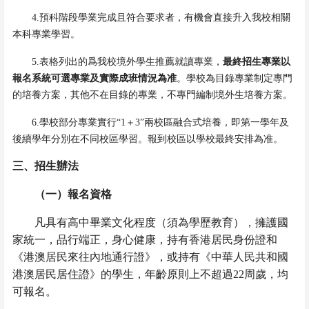
4.
預科階段學業完成且符合要求者，有機會直接升入我校相關
本科專業學習。
5.
表格列出的爲我校境外學生推薦就讀專業，
最終招生專業以
報名系統可選專業及實際成班情況為准
。學校為目錄專業制定專門
的培養方案，其他不在目錄的專業，不專門編制境外生培養方案。
6.
學校部分專業實行“
1
＋
3
”兩校區融合式培養，即第一學年及
後續學年分別在不同校區學習。報到校區以學校最終安排為准。
三、招生辦法
（一）
報名
資格
凡具有高中畢業文化程度（須為學歷教育），擁護國
家統一，品行端正，身心健康，持有香港居民身份證和
《港澳居民來往內地通行證》，或持有《中華人民共和國
港澳居民居住證》的學生，年齡原則上不超過
22
周歲
，均
可報名。