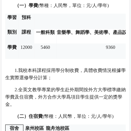
（一）學費
(
幣種：人民幣，單位：元
/
人
/
學年
)
學習
預科
類別
課程
一般科類
音樂學、舞蹈學、美術學、產品設
學費
12000
5460
9360
1.
我校本科課程採用學分制收費，具體收費情況根據學
生實際選修學分計算；
2.
全英文教學專業的學生赴外期間按外方大學標準繳納
學費及住宿費，外方合作大學爲項目學生提供一定的獎學
金。
（二）住宿費
(
幣種：人民幣，單位：元
/
人
/
學年
)
宿舍
泉州校區
龍舟池校區