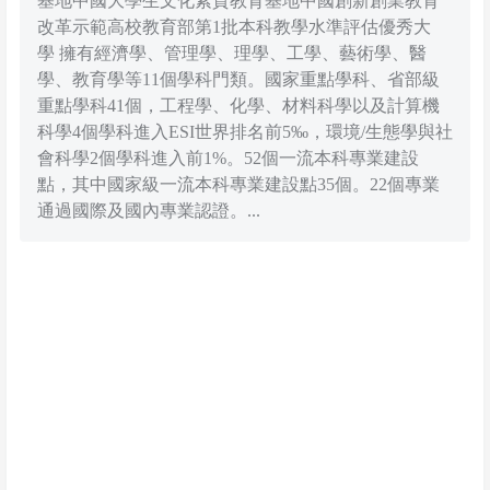
基地中國大學生文化素質教育基地中國創新創業教育
改革示範高校教育部第1批本科教學水準評估優秀大
學 擁有經濟學、管理學、理學、工學、藝術學、醫
學、教育學等11個學科門類。國家重點學科、省部級
重點學科41個，工程學、化學、材料科學以及計算機
科學4個學科進入ESI世界排名前5‰，環境/生態學與社
會科學2個學科進入前1%。52個一流本科專業建設
點，其中國家級一流本科專業建設點35個。22個專業
通過國際及國內專業認證。...