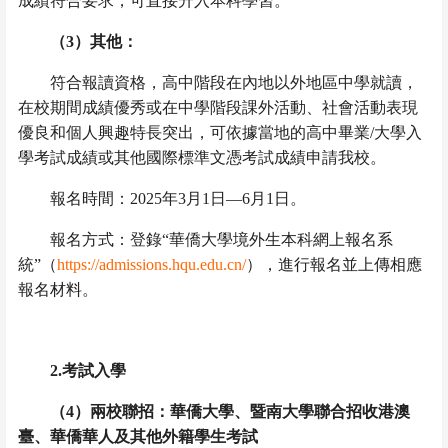
成績符合要求，可直接升入本科學習。
（
3
）其他：
符合報讀資格，高中階段在內地以外地區中學就讀，
在校期間成績優秀或在中學階段課外活動、社會活動表現
優良和個人興趣特長突出，可依據當地的高中畢業
/
大學入
學考試成績或其他國際標準文憑考試成績申請我校。
報名時間：
2025
年
3
月
1
日—
6
月
1
日。
報名方式：登錄“華僑大學境外生本科網上報名系
統”（
https://admissions.hqu.edu.cn/
），進行報名並上傳相應
報名材料。
2.
考試入學
（
4
）
兩校聯招：華僑大學、暨南大學聯合招收港澳
臺、華僑華人及其他外
籍學生考試