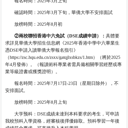
報名時間：
2025
年
3
月上旬
確認時間：
2025
年
3
月下旬，華僑大學不安排面試
放榜時間：
2025
年
8
月初
②
兩校聯招香港中六免試
（
DSE
成績申請
）：
具體要
求詳見華僑大學招生信息網《
2025
年香港中學中六畢業生
憑
DSE
申請入讀華僑大學報名指引》
（
https://zsc.hqu.edu.cn/zsxx/gatqjlxsbkzs/1.htm
）（將於
2025
年
4
月發佈）。（報讀術科專業者需具備相關學習經歷或專
業等級證書或獲獎證明）。
報名時間：
2025
年
7
月
17
日
-23
日
（星期日除外），不
安排面試。
放榜時間：
2025
年
8
月上旬
大学预科：
DSE
成績未達到本科要求的考生，可申請
我校預科入學資格，經審核後擇優錄取。預科學習一年後