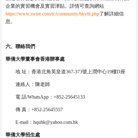
企業的實習機會及實習津貼。詳情可查詢網站
https://www.swire.com/tc/community/hkytit.php
了解詳細信
息。
六、聯絡我們
華僑大學董事會香港辦事處
地
址：香港北角英皇道
367-373
號上潤中心
19
樓
D
座
連絡人：陳老師
電
話
/WhatsApp
：
+852-25645133
傳
真：
+852-25645557
E-mail
：
hquhk@yahoo.com.hk
華僑大學招生處