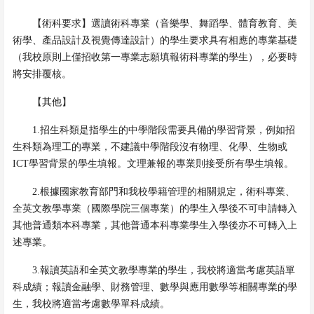
【術科要求】
選讀
術科專業
（音樂學、舞蹈學、體育教育、美
術學、產品設計及視覺傳達設計）的學生要求具有相應的專業基礎
（我校原則上僅招收第一專業志願填報術科專業的學生），
必要時
將安排覆核
。
【其他】
1.
招生科類是指學生的中學階段需要具備的學習背景，例如招
生科類為理工的專業，不建議中學階段沒有物理、化學、生物或
ICT
學習背景的學生填報。文理兼報的專業則接受所有學生填報。
2.
根據國家教育部門和我校學籍管理的相關規定，
術科專業
、
全英文教學專業（國際學院三個專業）
的學生入學後
不可
申請轉入
其他普通類本科專業，其他普通本科專業學生入學後亦
不可
轉入上
述專業。
3.
報讀英語和全英文教學專業的學生，我校將適當考慮英語單
科成績；報讀金融學、財務管理、數學與應用數學等相關專業的學
生，我校將適當考慮數學單科成績。