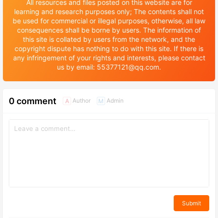
All resources and files posted on this website are for
learning and research purposes only; The contents shall not
be used for commercial or illegal purposes, otherwise, all law
consequences shall be borne by users. The information of
this site is collated by users from the network, and the
copyright dispute has nothing to do with this site. If there is
any infringement of your rights and interests, please contact
us by email: 55377121@qq.com.
0 comment
Author
Admin
A
M
Submit