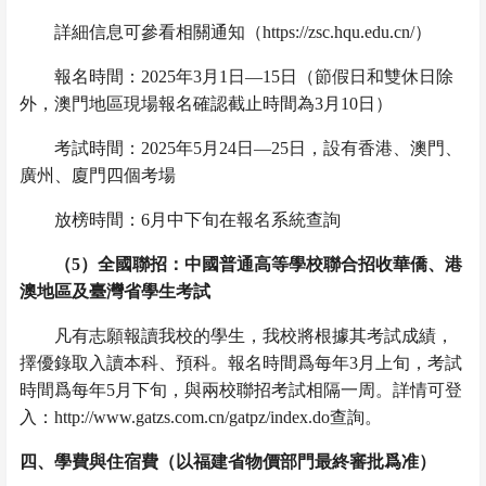
詳細信息可參看相關通知（
https://zsc.hqu.edu.cn/
）
報名時間：
2025
年
3
月
1
日—
15
日（節假日和雙休日除
外，澳門地區現場報名確認截止時間為
3
月
10
日）
考試時間：
2025
年
5
月
24
日—
25
日，設有香港、澳門、
廣州、廈門四個考場
放榜時間：
6
月中下旬在報名系統查詢
（
5
）
全國聯招：中國普通高等學校聯合招收華僑、港
澳地區及臺灣省學生
考試
凡有志願報讀我校的學生，我校將根據其考試成績，
擇優錄取入讀本科、預科。報名時間爲每年
3
月上旬，考試
時間爲每年
5
月下旬，與兩校聯招考試相隔一周。詳情可登
入：
http://www.gatzs.com.cn/gatpz/index.do
查詢。
四、學費與住宿費（以福建省物價部門最終審批爲准）