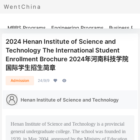
WentChina
Programs
MBBS Programs
Engineering Programs
Business Pr
2024 Henan Institute of Science and
Technology The International Student
Enrollment Brochure 2024年河南科技学院
国际学生招生简章
Admission
24/9/9
Henan Institute of Science and Technology
Henan Institute of Science and Technology is a provincial
general undergraduate college. The school was founded in
1939, in May 2004, approved by the Ministry of Education,