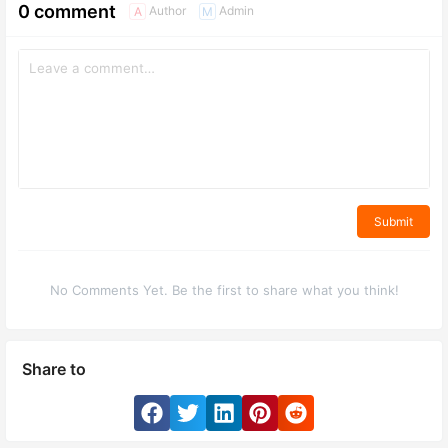
0 comment
Author
Admin
A
M
Submit
No Comments Yet. Be the first to share what you think!
Share to