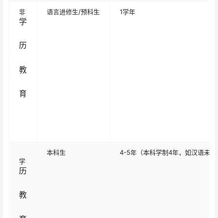
非
语言进修生/预科生
1学年
学
历
教
育
本科生
4-5年（本科学制4年，如汉语未
学
历
教