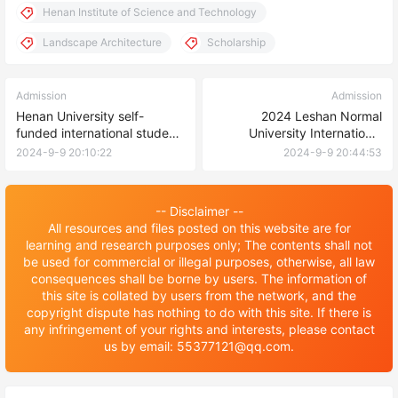
Henan Institute of Science and Technology
Landscape Architecture
Scholarship
Admission
Admission
Henan University self-
2024 Leshan Normal
funded international student
University International
enrollment brochure 河南大
Student Enrollment brochure
2024-9-9 20:10:22
2024-9-9 20:44:53
学自费国际学生招生简章
2024年乐山师范学院国际学生
招生简章
-- Disclaimer --
All resources and files posted on this website are for
learning and research purposes only; The contents shall not
be used for commercial or illegal purposes, otherwise, all law
consequences shall be borne by users. The information of
this site is collated by users from the network, and the
copyright dispute has nothing to do with this site. If there is
any infringement of your rights and interests, please contact
us by email: 55377121@qq.com.