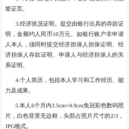
签证页。
3.
经济状况证明。提交由银行出具的存款证
明，金额约人民币
10
万元。如银行账户非申请
人本人，须同时提交
经济担保人担保证明、经
济担保人存款证明、申请人
与经济担保人的关
系
证明
。
4.
个人简历，包括本人学习和工作经历、能
力及成果。
5
.
本人
6
个月内
3.5cm
×
4.9cm
免冠彩色
数码
照
片
，
白色背景无边框，头部占照片尺寸的
2/3
，
JPG
格式
。