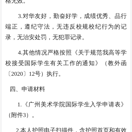
格无效。
3
.
对华友好，勤奋
好学，成绩优秀、品行
端正，遵纪守法，无违反校规校纪行为的记
录，无治安处罚，无犯罪记录。
.
4
其他情况严格按照《关于规范我高等学
校接受国际学生有关工作的通知》
（
教外函
〔
2020
〕
12
号
）
执行。
四
、申请材料
1.
《广州美术学院
国际
学生入学申请表》
（
附件
3
）
。
2.
本人护照
电子扫描件
，
含护照首页和有效