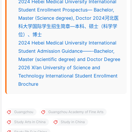
2024 Hebei Medical University International
Student Enrollment Prospectus— Bachelor,
Master (Science degree), Doctor 2024河北医
科大学国际学生招生简章—本科、硕士（科学学
位）、博士
2024 Hebei Medical University International
Student Admission Guidance——-Bachelor,
Master (scientific degree) and Doctor Degree
2026 Xi’an University of Science and
Technology International Student Enrollment
Brochure
Guangzhou
Guangzhou Academy of Fine Arts
Study Arts in China
Study in China
Study Ph.D in China