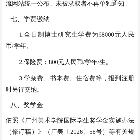
流网站统一
公布。未被录取者不再
单独
通知。
七、学费缴纳
1
.
全日制博士研究生学费为
68000
元
人民
币
/
学年。
2
.
保险费：
800
元人民币
/
学年
/
生。
3
.
学杂费、书本费
、
住宿费
等
，报到注册
时另行交纳。
八、奖学金
依照《广州美术学院国际学生奖学金实施办法
（修订稿）》（广美〔
2026
〕
58
号）等有关规