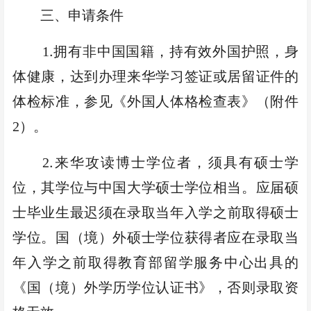
三、申请条件
.
1
拥有非中国国籍，持有效外国护照
，
身
体健康
，
达到办理来华学习签证或居留证件的
体检标准
，
参见
《
外国人体格检查表
》（
附件
2
）。
.
2
来华攻读博士学位者，须
具有
硕士学
位
，
其学位与中国大学硕士学位相当。
应届硕
士毕业生最迟须在
录取当年
入学
之
前取得硕士
学位。国（境）外
硕士
学位获得者应在
录取当
年
入学
之
前取得教育部留学服务中心出具的
《国（境）外学历学位认证书》
，
否则录取资