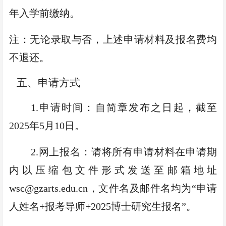
年入学前
缴纳。
注：无论录取与否，上述申请材料
及报名费
均
不退还。
五、申请方式
1.
申请时间：自简章发布之日起，截至
2025
年
5
月
10
日
。
2.
网上报名：
请将所有申请材料在申请期
内
以压缩包文件形式发送至邮箱地址
wsc@gzarts.edu.cn
，文件名及邮件名均为
“
申请
人
姓名
+
报考导师
+
2025
博士研究生报名
”。