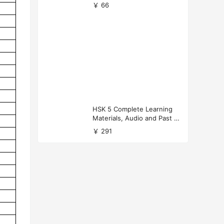
versity Applications
￥ 66
HSK 5 Complete Learning
Materials, Audio and Past P
apers Download
￥ 291