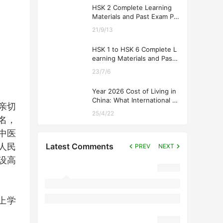
HSK 2 Complete Learning
Materials and Past Exam Pa
pers for Downloading
21/9/13
HSK 1 to HSK 6 Complete L
earning Materials and Past
Exam Papers for Downloadi
23/7/6
ng
Year 2026 Cost of Living in
China: What International St
亲切
udents Should Expect
25/4/22
名，
中医
Latest Comments
人民
PREV
NEXT
设高
上学