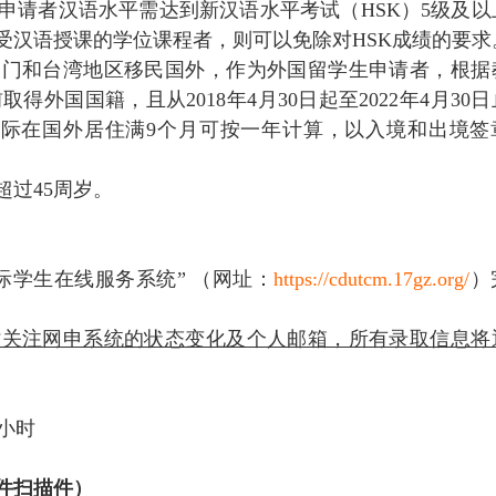
申请者汉语水平需达到新汉语水平考试（HSK）5级及以
受汉语授课的学位课程者，则可以免除对HSK成绩的要求
澳门和台湾地区移民国外，作为外国留学生申请者，根据
前取得外国国籍，且从201
8
年4月30日起至202
2
年4月30
实际在国外居住满9个月可按一年计算，以入境和出境签
超过45周岁。
际学生在线服务系统” （网址：
https://cdutcm.17gz.org/
）
时关注网申系统的状态变化及个人邮箱，所有录取信息将
4小时
件扫描件）