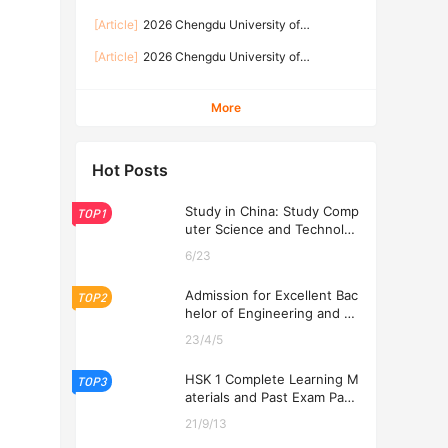
Program at Chengdu University of Traditional
Traditional Chinese Medicine China
Chinese Medicine 2026
[Article]
2026 Chengdu University of
Government Scholarship University graduate
Traditional Chinese Medicine to recruit foreign
program enrollment brochure 2026年成都中医
[Article]
2026 Chengdu University of
undergraduates 2026年成都中医药大学招收外国
药大学中国政府奖学金高校研究生项目招生简章
Traditional Chinese Medicine to recruit foreign
本科生简章
graduate students 2026年成都中医药大学招收
More
外国研究生简章
Hot Posts
Study in China: Study Comp
TOP1
uter Science and Technolog
y at USTL 2026
6/23
Admission for Excellent Bac
TOP2
helor of Engineering and Ec
onomics Programs at USTL
23/4/5
2026
HSK 1 Complete Learning M
TOP3
aterials and Past Exam Pape
rs for Downloading
21/9/13