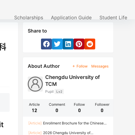
Scholarships
Application Guide
Student Life
Share to
本科
About Author
Follow
Messages
Chengdu University of
TCM
Pupil
Lv2
Article
Comment
Follow
Follower
12
0
0
0
t
[Article]
Enrollment Brochure for the Chinese
Government Scholarship High Level Graduate
[Article]
2026 Chengdu University of