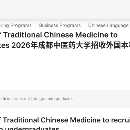
ering Programs
Business Programs
Chinese Language
 Traditional Chinese Medicine to
rgraduates 2026年成都中医药大学招收外国
icine to recruit foreign undergraduates
Traditional Chinese Medicine to recrui
gn undergraduates