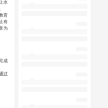
上水
。
教育
日止有
章为
完成
通过