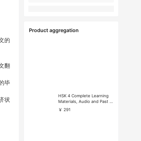
Product aggregation
文的
文翻
的毕
HSK 4 Complete Learning
济状
Materials, Audio and Past P
apers Download
￥ 291