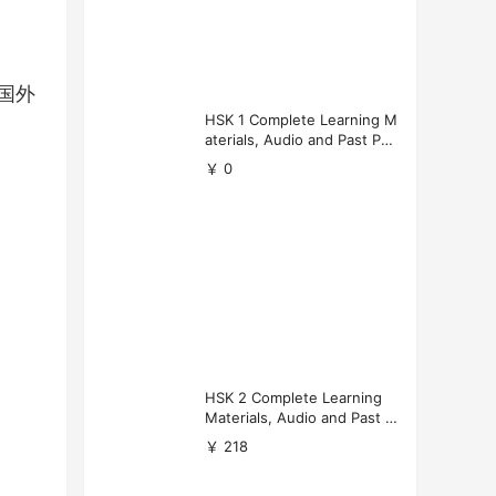
国外
HSK 1 Complete Learning M
aterials, Audio and Past Pap
ers (Free Download)
￥ 0
HSK 2 Complete Learning
Materials, Audio and Past P
apers Download
￥ 218