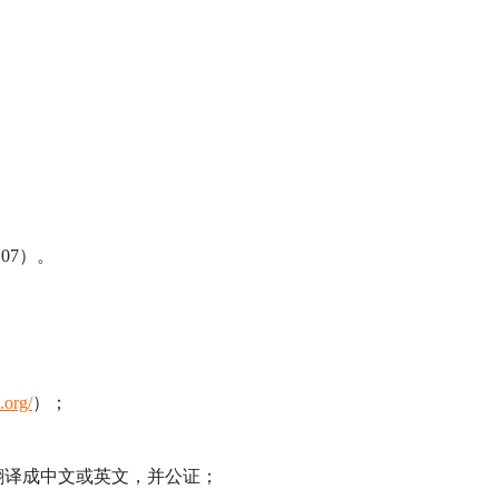
.0
7
）。
.org/
）；
翻译成中文或英文，并公证；