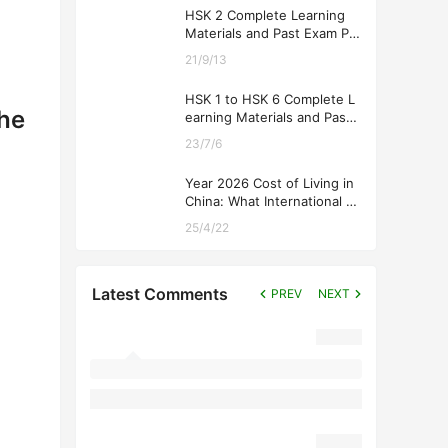
HSK 2 Complete Learning
Materials and Past Exam Pa
pers for Downloading
21/9/13
HSK 1 to HSK 6 Complete L
the
earning Materials and Past
Exam Papers for Downloadi
23/7/6
ng
Year 2026 Cost of Living in
China: What International St
udents Should Expect
25/4/22
Latest Comments
PREV
NEXT