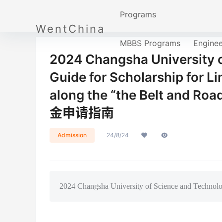
Programs
WentChina
MBBS Programs
Engine
2024 Changsha University o
Guide for Scholarship for L
along the “the Belt a
金申请指南
Admission
24/8/24
2024 Changsha University of Science and Technolo