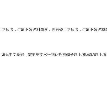
学士学位者，年龄不超过
34
周岁；具有硕士学位者，年龄不超过
38
取。如无中文基础，需要英文水平到达托福
68
分以上
/雅思
5.5
以上
/