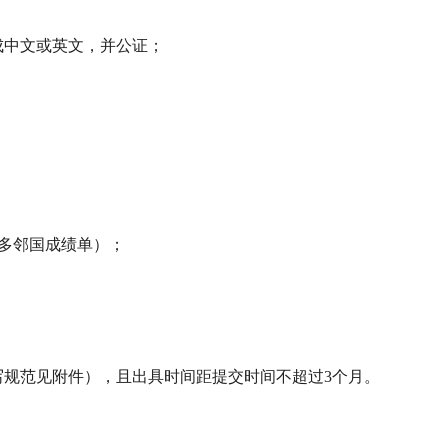
成中文或英文，并公证；
/多邻国成绩单）；
写规范见附件），且出具时间距提交时间不超过
3
个月。