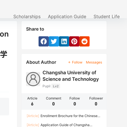
Scholarships
Application Guide
Student Life
Share to
ion
奖学
About Author
Follow
Messages
Changsha University of
Science and Technology
Pupil
Lv2
Article
Comment
Follow
Follower
6
0
0
0
[Article]
Enrollment Brochure for the Chinese
Government Scholarship High Level Graduate
[Article]
Application Guide of Changsha