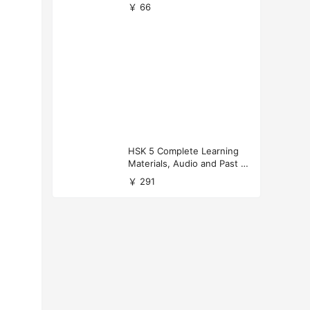
versity Applications
￥ 66
HSK 5 Complete Learning
Materials, Audio and Past P
apers Download
￥ 291