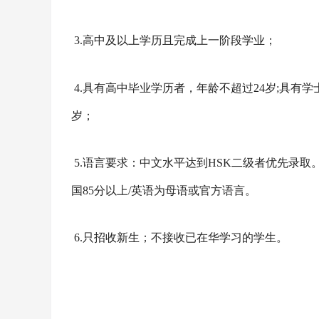
3
.高中及以上学历且完成上一阶段学业；
4
.具有高中毕业学历者，年龄不超过
24
岁
;具有
岁；
5
.语言要求：中文水平达到HSK二级者优先录
国
85
分以上
/英语为母语或官方语言。
6.
只招收新生；不接收已在华学习的学生。