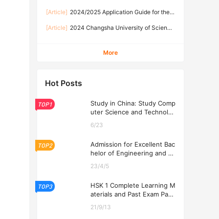
Program at Changsha University of Science
University of Science and Technology for
and Technology for the Academic Year 2026-
[Article]
2024/2025 Application Guide for the
International Students in Autumn 2026
2026
“High Level Graduate Student” Program of the
[Article]
2024 Changsha University of Science
Chinese Government Scholarship at Changsha
and Technology Application Guide for
University of Science and Technology
Scholarship for Linguistic Students from
2024/2025学年中国政府奖学金“高水平研究
More
Countries along the “the Belt and Road” 2024
生”项目申请指南
年度“一带一路”沿线国语言生奖学金申请指南
Hot Posts
Study in China: Study Comp
TOP1
uter Science and Technolog
y at USTL 2026
6/23
Admission for Excellent Bac
TOP2
helor of Engineering and Ec
onomics Programs at USTL
23/4/5
2026
HSK 1 Complete Learning M
TOP3
aterials and Past Exam Pape
rs for Downloading
21/9/13