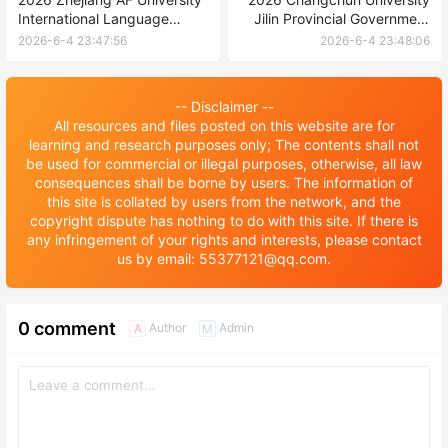
International Language
Jilin Provincial Government
Student Enrollment brochure
Scholarship enrollment
2026-6-4 23:47:56
2026-6-4 23:48:06
2026年浙江农林大学国际学生
brochure 2026年长春大学吉
语言生招生简章
林省政府奖学金招生简章
-- Disclaimer --
All resources and files posted on this website are for
learning and research purposes only; The contents shall not
be used for commercial or illegal purposes, otherwise, all law
consequences shall be borne by users. The information of
this site is collated by users from the network, and the
copyright dispute has nothing to do with this site. If there is
any infringement of your rights and interests, please contact
us by email: 55377121@qq.com.
0 comment
Author
Admin
A
M