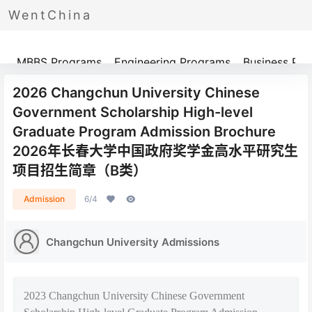
WentChina
Programs
MBBS Programs
Engineering Programs
Business Pr
2026 Changchun University Chinese
Government Scholarship High-level
Graduate Program Admission Brochure
2026年长春大学中国政府奖学金高水平研究生
项目招生简章（B类）
Admission
6/4
Changchun University Admissions
2023 Changchun University Chinese Government