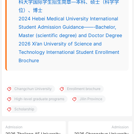
科大学国际学生招生简章—本科、硕士（科学学
位）、博士
2024 Hebei Medical University International
Student Admission Guidance——-Bachelor,
Master (scientific degree) and Doctor Degree
2026 Xi’an University of Science and
Technology International Student Enrollment
Brochure
Changchun University
Enrollment brochure
High-level graduate programs
Jilin Province
Scholarship
Admission
Admission
2026 Zhejiang AF University
2026 Changchun University