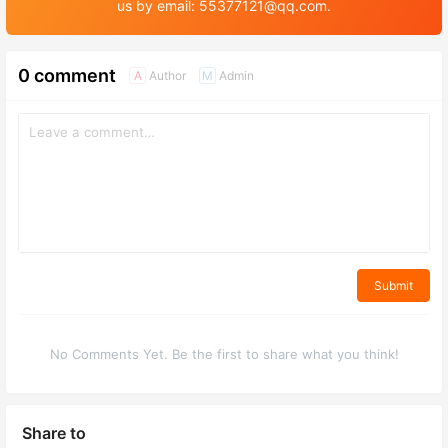
us by email: 55377121@qq.com.
0 comment
Author
Admin
A
M
Submit
No Comments Yet. Be the first to share what you think!
Share to