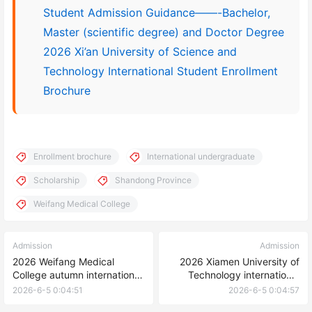
Student Admission Guidance——-Bachelor,
Master (scientific degree) and Doctor Degree
2026 Xi’an University of Science and
Technology International Student Enrollment
Brochure
Enrollment brochure
International undergraduate
Scholarship
Shandong Province
Weifang Medical College
Admission
Admission
2026 Weifang Medical
2026 Xiamen University of
College autumn international
Technology international
students postgraduate
Student Enrollment
2026-6-5 0:04:51
2026-6-5 0:04:57
enrollment brochure 2026年
Regulations 2026年厦门理工