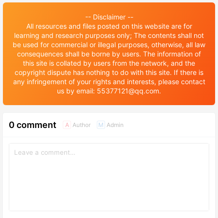
潍坊医学院秋季国际学生硕士
学院国际学生招生章程
研究生招生简章
-- Disclaimer --
All resources and files posted on this website are for
learning and research purposes only; The contents shall not
be used for commercial or illegal purposes, otherwise, all law
consequences shall be borne by users. The information of
this site is collated by users from the network, and the
copyright dispute has nothing to do with this site. If there is
any infringement of your rights and interests, please contact
us by email: 55377121@qq.com.
0 comment
Author
Admin
A
M