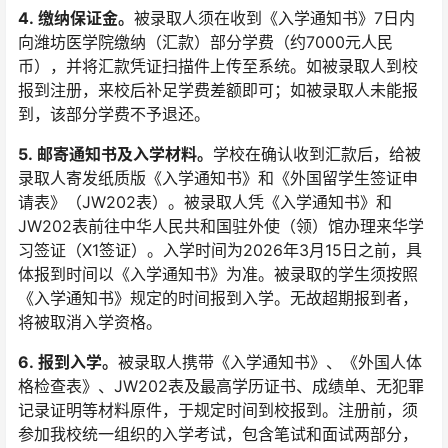
4
.
缴纳
保证金。
被录取人须在收到《入学通知书》7日内
向潍坊医学院缴纳（汇款）部分学费（约7000元人民
币），并将汇款凭证扫描件上传至系统。如被录取人到校
报到注册，来校后补足学费差额即可；如被录取人未能报
到，该部分学费不予退还。
5
.
邮寄通知书及入学材料。
学校在确认收到汇款后，给被
录取人寄发纸质版《入学通知书》和《外国留学生签证申
请表》（JW202表）。被录取人凭《入学通知书》和
JW202表前往中华人民共和国驻外使（领）馆办理来华学
习签证（X1签证）。入学时间为2026年3月15日之前，具
体报到时间以《入学通知书》为准。被录取的学生须按照
《入学通知书》规定的时间报到入学。无故超期报到者，
将被取消入学资格。
6
.
报到入学。
被录取人携带《入学通知书》、《外国人体
格检查表》、JW202表及最高学历证书、成绩单、无犯罪
记录证明等材料原件，于规定时间到校报到。注册前，须
参加我校统一组织的入学考试，包含笔试和面试两部分，