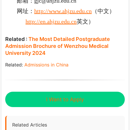
邮箱：
gjc@ahjzu.edu.cn
网址：
http://www.ahjzu.edu.cn
（中文）
http://en.ahjzu.edu.cn
英文）
Related :
The Most Detailed Postgraduate
Admission Brochure of Wenzhou Medical
University 2024
Related:
Admissions in China
I Want to Apply
Related Articles