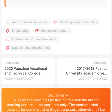
Anhui Jianzhu University
Civil engineering discipline
Engineering
Enrollment brochure
International student enrollment
Study Engineering in China
Admission
Admission
2020 Wenzhou Vocational
2017-2018 Fuzhou
and Technical College
University academic year
Chinese language
Chinese Government
2024-7-18 17:09:07
2024-7-19 15:34:29
international student
Scholarship (University
enrollment plan 2020年温州
graduate program)
职业技术学院汉语言国际学生
enrollment brochure 2017-
-- Disclaimer --
招生计划
2018学年福州大学中国政府奖
All resources and files posted on this website are for
学金 (高校研究生项目)招生简
learning and research purposes only; The contents shall not
章
be used for commercial or illegal purposes, otherwise, all law