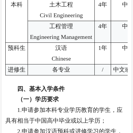
本科
土木工程
4
年
中
Civil Engineering
工程管理
4
年
中
Engineering Management
预科生
汉语
1
年
中
Chinese
进修生
各专业
/
中文或
四、基本入学条件
（一）学历要求
1.申请参加本科专业学历教育的学生，应
具有相当于中国高中毕业或以上学历；
2.申请参加汉语预科或进修学习的学生，