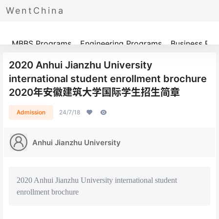
WentChina
Programs
MBBS Programs
Engineering Programs
Business Pr
2020 Anhui Jianzhu University
international student enrollment brochure
2020年安徽建筑大学国际学生招生简章
Admission
24/7/18
Anhui Jianzhu University
2020 Anhui Jianzhu University international student
enrollment brochure