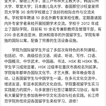
金大学、桑德兰大学；波兰卢布林天主教大学；韩国公州
大学、草堂大学；日本鹿儿岛大学、泰国那空沙旺皇家师
范大学等 30 余所学校建立了良好的校际合作与交流关
系。学校常年聘请 10 余名外籍专家来校任教，定期邀请国
内外专家学者来校开展短期学术交流。学校于 2012 年成
立了国际学院，目前有 10 余名专兼职教师及管理干部，有
200 余名来自亚洲、欧洲和南非的外国留学生。学院有单
独的国际公寓，配备了完善的生活设备设施。
学院为国际留学生开设了多层次有特色的系列课程，
包括初、中、高级综合汉语、阅读、听说、写作、口语、
中国概况、中华武术、中国画、书法、HSK 和 HSKK 等。
学生学习成效显著，HSK 过级率在重庆市高校名列前茅。
学院每年都举办国际文化节、才艺大赛、新年晚会等活
动，让各国留学生与中国学生一道，在多元文化交流中，
增进友谊，彰显本民族的文化自信。学院重视留学生实习
实践能力的提升，与多家旅行社签订暑期实习协议，每年
有大量留学生参加各种中华文化活动与社会实践。长江师
范学院热忱欢迎各国留学生来校学习、进修！