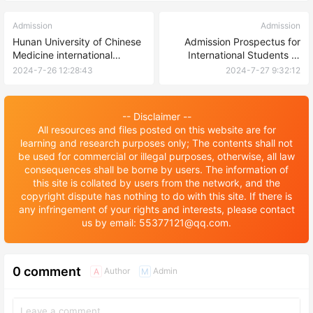
Admission
Admission
Hunan University of Chinese
Admission Prospectus for
Medicine international
International Students of
student enrollment brochure
XUPT
2024-7-26 12:28:43
2024-7-27 9:32:12
湖南中医药大学国际学生招生
简章
-- Disclaimer --
All resources and files posted on this website are for
learning and research purposes only; The contents shall not
be used for commercial or illegal purposes, otherwise, all law
consequences shall be borne by users. The information of
this site is collated by users from the network, and the
copyright dispute has nothing to do with this site. If there is
any infringement of your rights and interests, please contact
us by email: 55377121@qq.com.
0 comment
Author
Admin
A
M