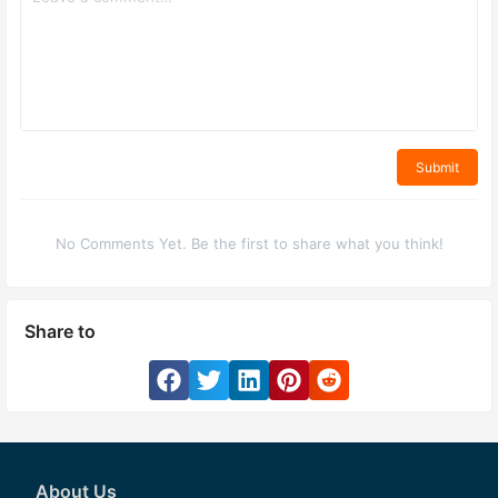
Submit
No Comments Yet. Be the first to share what you think!
Share to
About Us