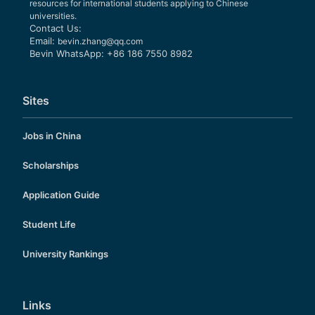
书”，作为新生报到时的凭证。2.身
resources for international students applying to Chinese
份证件留学生入学报到时应持护照原
universities.
件及合法有效的X1签证。我校将为留
Contact Us:
学生新生办理《外国留学人员来华确
Email:
bevin.zhang@qq.com
认表》（简称JW201/202表，用于
Bevin WhatsApp: +86 186 7550 8982
申请X1签证）。JW201/202表均为
电子证照，无纸质原件。留学生可通
过留学中国网（www.studyinchina.
edu.cn）查询相关电子证照并自主下
Sites
载、打印，并凭JW201/202表，及
时向我驻外签证机关申请学习类签
证。JW201/202表办理过程中若有
Jobs in China
疑问，可咨询wyxyhwjyxy@163.co
m。3.证件照片本人半身免冠正面彩
色白底一寸（2.5CMX3
Scholarships
Application Guide
Student Life
University Rankings
Links