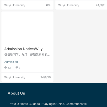
章（学历生）
university of science and engineer
Wuyi University
6/4
Wuyi University
24/9/2
ing in Guangdong Province and a
doctoral degree granting project c
onstruction unit.
Admission Notice/Wuyi
University 2024 New
各位新同学：九月，是硕果累累的季
International Students
节，欢迎各位新同学来到武夷学院，
Admission
成为武夷学院海外教育学院大家庭的
Admission Notice 入学须知/
一员。在各位新同学的入学之际，我
100
0
武夷学院2024年留学生新生
们怀着喜悦的心情，热烈欢迎大家来
入学须知
校学习！入学前，请新同学注意以下
Wuyi University
24/8/16
事宜：一、报到时间新生入学报到时
间为：2024年9月1日-3日。为了确
保各位同学能够顺利入学，请各位新
同学扫描二维码加入海外教育学院2
About Us
4级留学生新生群。二、报到地点武
夷学院海外教育学院办公室（同文6-
305B）三、报到材料1.新生报到凭
Your Ultimate Guide to Studying in China. Comprehensive
证学生自行打印“武夷学院录取通知