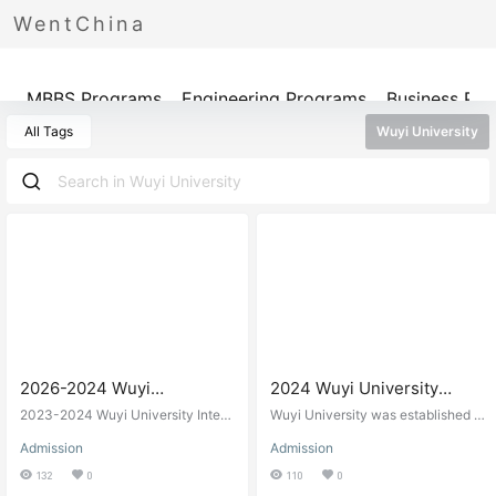
WentChina
Programs
MBBS Programs
Engineering Programs
Business Pr
All Tags
Wuyi University
2026-2024 Wuyi
2024 Wuyi University
University International
International Student
2023-2024 Wuyi University Intern
Wuyi University was established in
Student Enrollment
ational Student Enrollment Brochur
Enrollment Brochure
1985 by the People's Government
Admission
Admission
e
of Guangdong Province as a multi-
Brochure 2026-2024学年
(Degree students) 2024年
disciplinary university focusing on
132
0
110
0
武夷学院国际学生招生简章
五邑大学来华留学生招生简
engineering. It is now a high-level