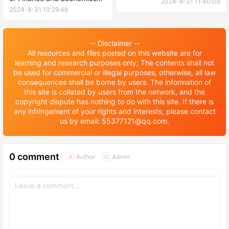
2024-8-31 11:40:09
full-time undergraduate
in China in autumn 2024年广
2024-8-31 10:29:48
admissions for international
东财经大学秋季来华留学博士
students 2024年广东财经大
研究生招生简章
学国际学生全日制本科招生简
-- Disclaimer --
章
All resources and files posted on this website are for
learning and research purposes only; The contents shall not
be used for commercial or illegal purposes, otherwise, all law
consequences shall be borne by users. The information of
this site is collated by users from the network, and the
copyright dispute has nothing to do with this site. If there is
any infringement of your rights and interests, please contact
us by email: 55377121@qq.com.
0 comment
Author
Admin
A
M