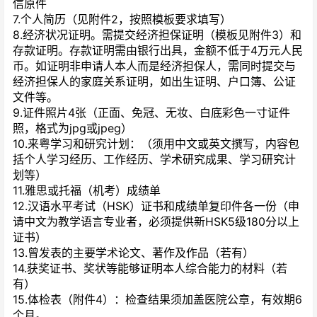
信原件
7.个人简历（见附件2，按照模板要求填写）
8.经济状况证明。需提交经济担保证明（模板见附件3）和
存款证明。存款证明需由银行出具，金额不低于4万元人民
币。如证明非申请人本人而是经济担保人，需同时提交与
经济担保人的家庭关系证明，如出生证明、户口簿、公证
文件等。
9.证件照片4张（正面、免冠、无妆、白底彩色一寸证件
照，格式为jpg或
jpeg）
10.来粤学习和研究计划：（须用中文或英文撰写，内容包
括个人学习经历、
工作经历、学术研究成果、学习研究计
划等）
11.雅思或托福（机考）成绩单
12.汉语水平考试（HSK）证书和成绩单复印件各一份（申
请中文为教学语言专业者，必须提供新HSK5级180分以上
证书）
13.曾发表的主要学术论文、著作及作品（若有）
14.获奖证书、奖状等能够证明本人综合能力的材料（若
有）
15.体检表（附件4）：检查结果须加盖医院公章，有效期6
个月。