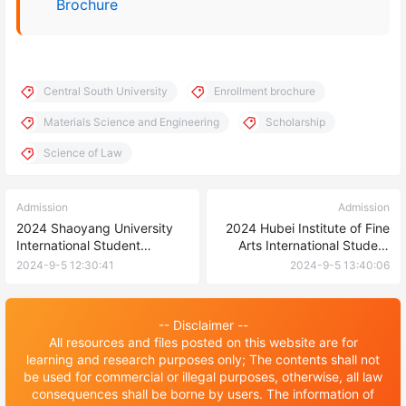
Brochure
Central South University
Enrollment brochure
Materials Science and Engineering
Scholarship
Science of Law
Admission
Admission
2024 Shaoyang University
2024 Hubei Institute of Fine
International Student
Arts International Student
Enrollment Brochure 2024年
Enrollment Brochure 2024年
2024-9-5 12:30:41
2024-9-5 13:40:06
邵阳学院国际学生招生简章
湖北美术学院国际学生招生简
章
-- Disclaimer --
All resources and files posted on this website are for
learning and research purposes only; The contents shall not
be used for commercial or illegal purposes, otherwise, all law
consequences shall be borne by users. The information of