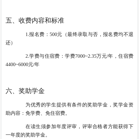
五、收费内容和标准
1.
报名费
：
500元
（
最终录取与否，报名费均不退
还
）
2.学费
与住宿费
：
学费
7000~2.35万元/年
，
住宿费
4400
~6000元/年
六、奖助学金
为优秀的学生
提供有条件的奖助学金
，
奖学金资
助内容：免学费、免住宿费
。
在读生须参加年度
评审
，
评审
合格者方能获得下
一年度的奖助学金。