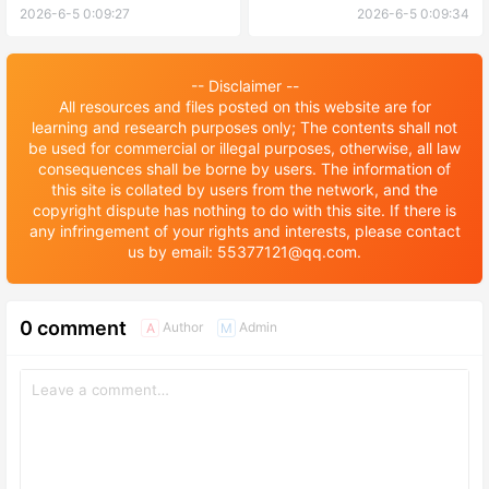
student enrollment brochure
Chinese Teacher Scholarship
2026-6-5 0:09:27
2026-6-5 0:09:34
2026年天津美术学院国际学生
“Foreign Translation Master
招生简章
Training” program Enrollment
brochure 2026年天津外国语
-- Disclaimer --
大学国际中文教师奖学金“外国
All resources and files posted on this website are for
翻译硕士培养”项目招生简章
learning and research purposes only; The contents shall not
be used for commercial or illegal purposes, otherwise, all law
consequences shall be borne by users. The information of
this site is collated by users from the network, and the
copyright dispute has nothing to do with this site. If there is
any infringement of your rights and interests, please contact
us by email: 55377121@qq.com.
0 comment
Author
Admin
A
M