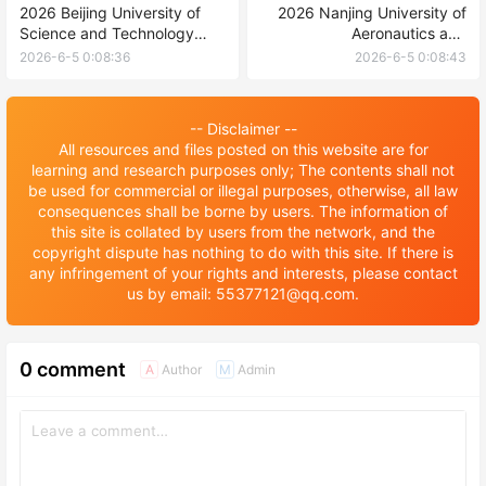
2026 Beijing University of
2026 Nanjing University of
Science and Technology
Aeronautics and
Application Guide for
Astronautics International
2026-6-5 0:08:36
2026-6-5 0:08:43
International Students
Student [undergraduate]
Enrollment Prospectus 2026
年南京航空航天大学国际学生
-- Disclaimer --
【本科生】招生简章
All resources and files posted on this website are for
learning and research purposes only; The contents shall not
be used for commercial or illegal purposes, otherwise, all law
consequences shall be borne by users. The information of
this site is collated by users from the network, and the
copyright dispute has nothing to do with this site. If there is
any infringement of your rights and interests, please contact
us by email: 55377121@qq.com.
0 comment
Author
Admin
A
M