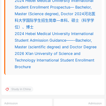
2024 Hebei Medical University International
Student Enrollment Prospectus— Bachelor,
Master (Science degree), Doctor 2024河北医
科大学国际学生招生简章—本科、硕士（科学学
位）、博士
2024 Hebei Medical University International
Student Admission Guidance——-Bachelor,
Master (scientific degree) and Doctor Degree
2026 Xi’an University of Science and
Technology International Student Enrollment
Brochure
Study in China
Admission
Admission