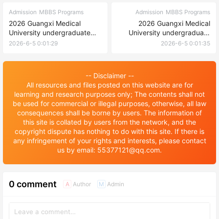
Admission
MBBS Programs
Admission
MBBS Programs
2026 Guangxi Medical
2026 Guangxi Medical
University undergraduate
University undergraduate
enrollment of Hong Kong
enrollment Prospectus 2026
2026-6-5 0:01:29
2026-6-5 0:01:35
high school graduates is
年广西医科大学本科生招生简
exempted from examination
章
2026年广西医科大学本科免试
-- Disclaimer --
招收香港高中毕业生章程
All resources and files posted on this website are for
learning and research purposes only; The contents shall not
be used for commercial or illegal purposes, otherwise, all law
consequences shall be borne by users. The information of
this site is collated by users from the network, and the
copyright dispute has nothing to do with this site. If there is
any infringement of your rights and interests, please contact
us by email: 55377121@qq.com.
0 comment
Author
Admin
A
M