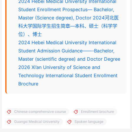
2024 Hebei Medical University International
Student Enrollment Prospectus— Bachelor,
Master (Science degree), Doctor 2024河北医
科大学国际学生招生简章—本科、硕士（科学学
位）、博士
2024 Hebei Medical University International
Student Admission Guidance——-Bachelor,
Master (scientific degree) and Doctor Degree
2026 Xi’an University of Science and
Technology International Student Enrollment
Brochure
Chinese comprehensive course
Enrollment brochure
Guangxi Medical University
Spoken language